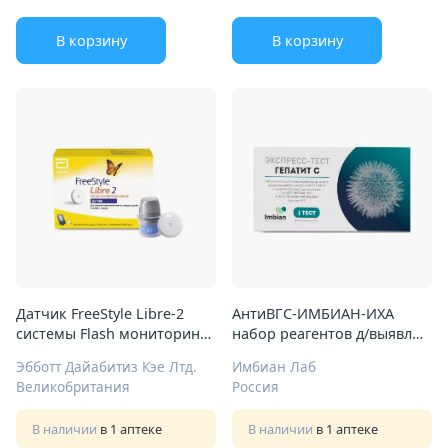
В корзину
В корзину
Датчик FreeStyle Libre-2
АнтиВГС-ИМБИАН-ИХА
системы Flash мониторинга
набор реагентов д/выявл
глюкозы
антител к вир гепатита С
Эбботт Дайабитиз Кэе Лтд.
Имбиан Лаб
(ВГС) в сывор компл 1
Великобритания
Россия
Арт.SR-003/1
В наличии
в 1 аптеке
В наличии
в 1 аптеке