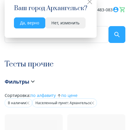
Ваш город
Архангельск
?
Весь сайт
8182 483-083
Да, верно
Нет, изменить
По названию...
Тесты прочие
Фильтры
Сортировка:
по алфавиту
по цене
В наличии
Населенный пункт: Архангельск