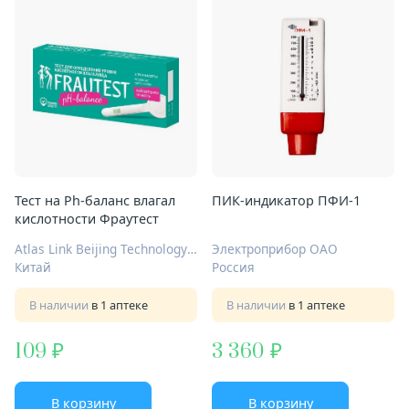
Тест на Ph-баланс влагал
ПИК-индикатор ПФИ-1
кислотности Фраутест
Atlas Link Beijing Technology Co. Ltd
Электроприбор ОАО
Китай
Россия
В наличии
в 1 аптеке
В наличии
в 1 аптеке
109
3 360
В корзину
В корзину