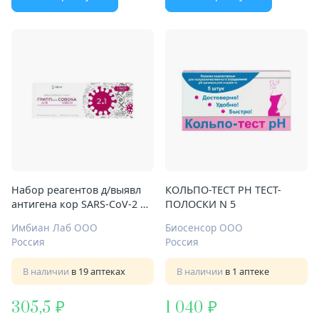
Набор реагентов д/выявл
КОЛЬПО-ТЕСТ РН ТЕСТ-
антигена кор SARS-CoV-2 и
ПОЛОСКИ N 5
антиг гр.A/B компл 1
Имбиан Лаб ООО
Биосенсор ООО
Арт.iKR-004/1.1
Россия
Россия
Covinfluenza-Имбиан-ИХА
В наличии
в 19 аптеках
В наличии
в 1 аптеке
305,5
1 040