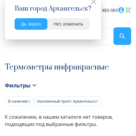
Ваш город
Архангельск
?
Весь сайт
8182 483-083
Да, верно
Нет, изменить
По названию...
Термометры инфракрасные
Фильтры
В наличии
Населенный пункт: Архангельск
К сожалению, в нашем каталоге нет товаров,
подходящих под выбранные фильтры.