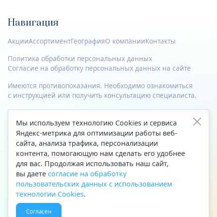
Навигация
Акции
Ассортимент
География
О компании
Контакты
Политика обработки персональных данных
Согласие на обработку персональных данных на сайте
Имеются противопоказания. Необходимо ознакомиться
с инструкцией или получить консультацию специалиста.
© 2023—2026 Все права защищены.
Мы используем технологию Cookies и сервиса
Яндекс-метрика для оптимизации работы веб-
Адрес
сайта, анализа трафика, персонализации
Архангельск, ул. Папанина, д. 19 (вход в здание со стороны
контента, помогающую нам сделать его удобнее
автоцентра «Тойота»)
для вас. Продолжая использовать наш сайт,
вы даете
согласие на обработку
Приемная Генерального директора
пользовательских данных с использованием
Телефон
+7 (8182) 63-60-31
технологии Cookies
.
Факс
+7 (8182) 68-66-71
Согласен
Эл. почта
office@aptekaf.ru