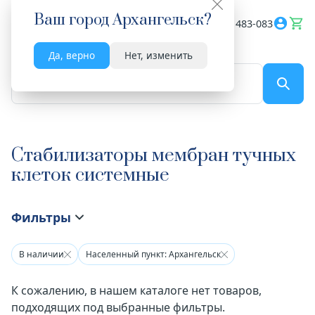
Ваш город
Архангельск
?
Весь сайт
8182 483-083
Да, верно
Нет, изменить
По названию...
Стабилизаторы мембран тучных
клеток системные
Фильтры
В наличии
Населенный пункт: Архангельск
К сожалению, в нашем каталоге нет товаров,
подходящих под выбранные фильтры.