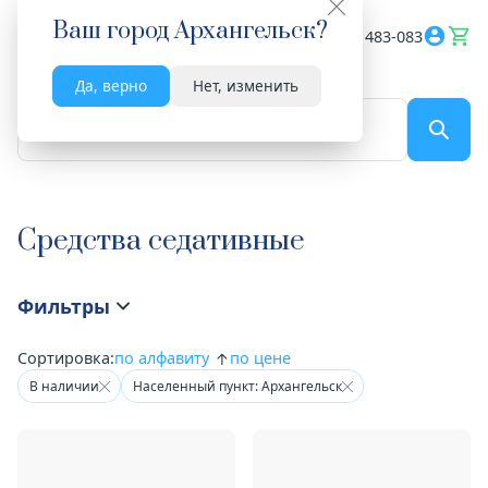
Ваш город
Архангельск
?
Весь сайт
8182 483-083
Да, верно
Нет, изменить
По названию...
Средства седативные
Фильтры
Сортировка:
по алфавиту
по цене
В наличии
Населенный пункт: Архангельск