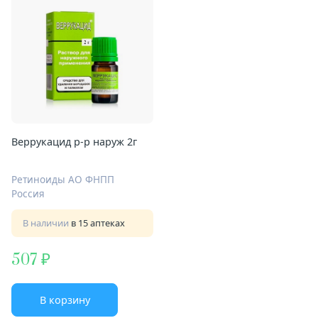
Веррукацид р-р наруж 2г
Ретиноиды АО ФНПП
Россия
В наличии
в 15 аптеках
507
В корзину