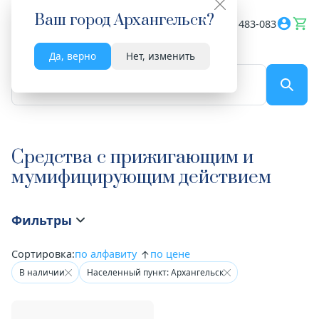
Ваш город
Архангельск
?
Весь сайт
8182 483-083
Да, верно
Нет, изменить
По названию...
Средства с прижигающим и
мумифицирующим действием
Фильтры
Сортировка:
по алфавиту
по цене
В наличии
Населенный пункт: Архангельск