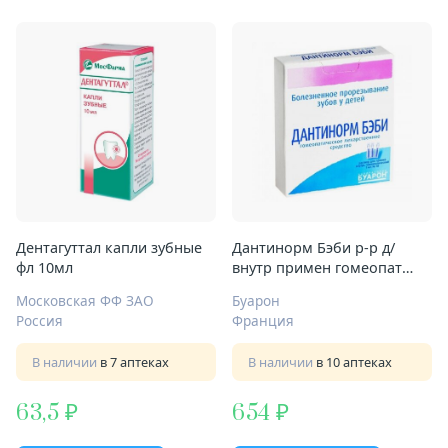
Дентагуттал капли зубные
Дантинорм Бэби р-р д/
фл 10мл
внутр примен гомеопат
конт 1мл №10
Московская ФФ ЗАО
Буарон
Россия
Франция
В наличии
в 7 аптеках
В наличии
в 10 аптеках
63,5
654