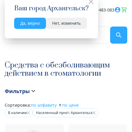
Ваш город
Архангельск
?
Весь сайт
8182 483-083
Да, верно
Нет, изменить
По названию...
Средства с обезболивающим
действием в стоматологии
Фильтры
Сортировка:
по алфавиту
по цене
В наличии
Населенный пункт: Архангельск