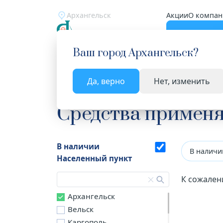
Архангельск
Акции
О компан
Катало
Ваш город
Архангельск
?
Да, верно
Нет, изменить
Главная
Каталог
Лекарства и БАД
Средств
Средства примен
В наличии
В наличи
Населенный пункт
К сожален
Архангельск
Вельск
Каргополь