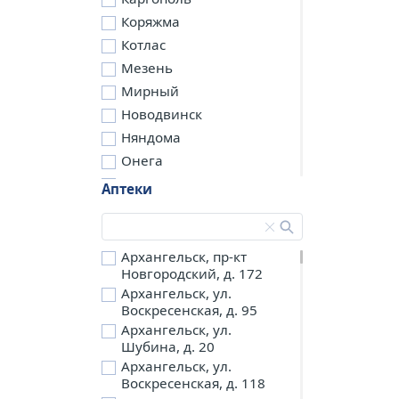
Коряжма
Котлас
Мезень
Мирный
Новодвинск
Няндома
Онега
Северодвинск
Аптеки
Сольвычегодск
Шенкурск
д. Бережная
Архангельск, пр-кт
Новгородский, д. 172
д. Петариха
Архангельск, ул.
д. Согра
Воскресенская, д. 95
п. Березник
Архангельск, ул.
п. Боброво
Шубина, д. 20
Архангельск, ул.
п. Вычегодский
Воскресенская, д. 118
п. Двинской,