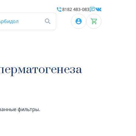
8182 483-083
Арбидол
перматогенеза
бранные фильтры.