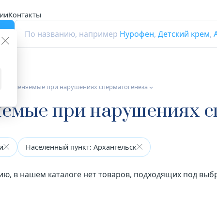
ии
Контакты
г
По названию, например
Нурофен
,
Детский крем
,
а применяемые при нарушениях сперматогенеза
яемые при нарушениях с
и
Населенный пункт: Архангельск
ию, в нашем каталоге нет товаров, подходящих под вы