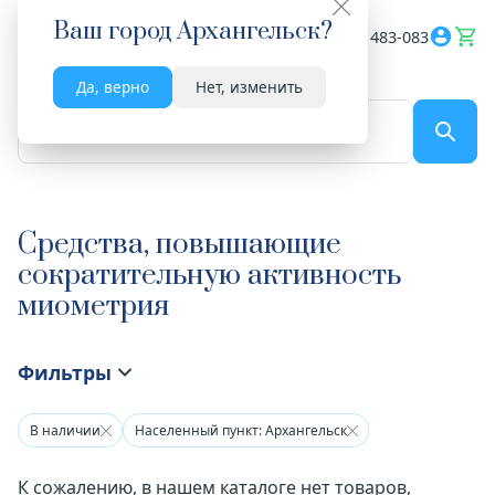
Ваш город
Архангельск
?
Весь сайт
8182 483-083
Да, верно
Нет, изменить
По названию...
Средства, повышающие
сократительную активность
миометрия
Фильтры
В наличии
Населенный пункт: Архангельск
К сожалению, в нашем каталоге нет товаров,