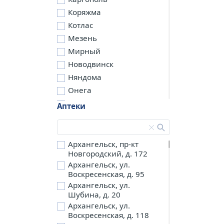
Коряжма
Котлас
Мезень
Мирный
Новодвинск
Няндома
Онега
Северодвинск
Аптеки
Сольвычегодск
Шенкурск
д. Бережная
Архангельск, пр-кт
Новгородский, д. 172
д. Петариха
Архангельск, ул.
д. Согра
Воскресенская, д. 95
п. Березник
Архангельск, ул.
п. Боброво
Шубина, д. 20
Архангельск, ул.
п. Вычегодский
Воскресенская, д. 118
п. Двинской,