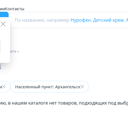
ии
Контакты
г
По названию, например
Нурофен
,
Детский крем
,
 от храпа
а
и
Населенный пункт: Архангельск
ию, в нашем каталоге нет товаров, подходящих под вы