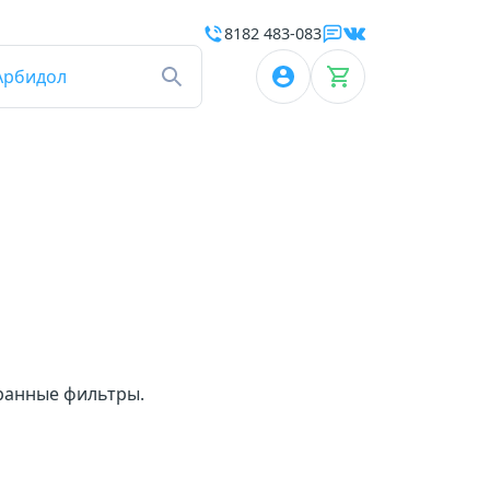
8182 483-083
Арбидол
бранные фильтры.