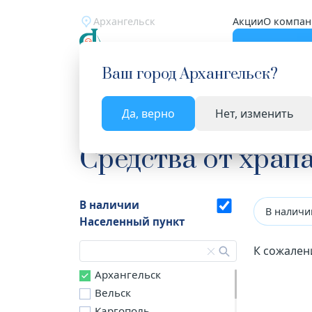
Архангельск
Акции
О компан
Катало
Ваш город
Архангельск
?
Да, верно
Нет, изменить
Главная
Каталог
Лекарства и БАД
Средства
Средства от храп
В наличии
В наличи
Населенный пункт
К сожален
Архангельск
Вельск
Каргополь