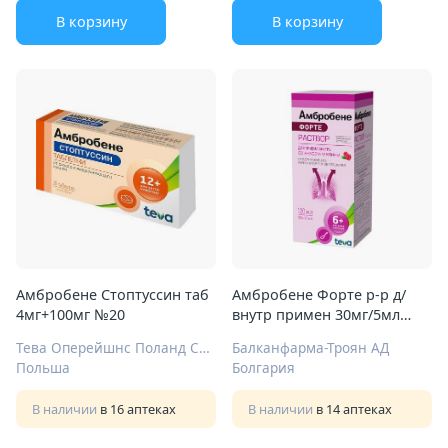
В корзину
В корзину
Амбробене Стоптуссин таб
Амбробене Форте р-р д/
4мг+100мг №20
внутр примен 30мг/5мл
120мл
Тева Оперейшнс Поланд Сп. з о.о.
Балканфарма-Троян АД
Польша
Болгария
В наличии
в 16 аптеках
В наличии
в 14 аптеках