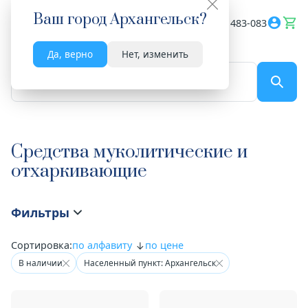
Ваш город
Архангельск
?
Весь сайт
8182 483-083
Да, верно
Нет, изменить
По названию...
Средства муколитические и
отхаркивающие
Фильтры
Сортировка:
по алфавиту
по цене
В наличии
Населенный пункт: Архангельск