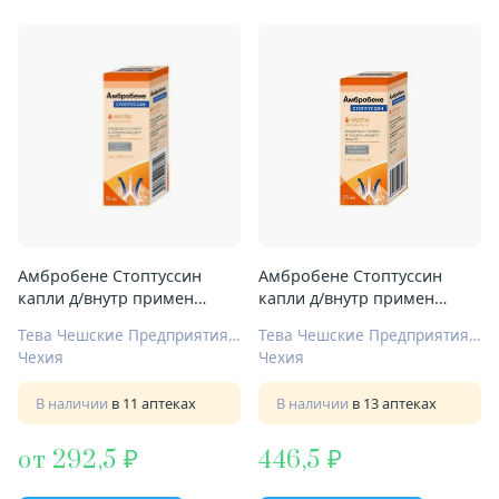
Амбробене Стоптуссин
Амбробене Стоптуссин
капли д/внутр примен
капли д/внутр примен
4мг+100мг/мл 10мл
4мг+100мг/мл 25мл
Тева Чешские Предприятия С.р.О.
Тева Чешские Предприятия С.р.О.
Чехия
Чехия
В наличии
в 11 аптеках
В наличии
в 13 аптеках
от 292,5
446,5