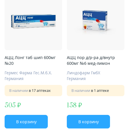
АЦЦ Лонг таб шип 600мг
АЦЦ пор д/р-ра д/внутр
№20
600мг №6 мед-лимон
Гермес Фарма Геc.М.б.Х.
Линдофарм ГмбХ
Германия
Германия
В наличии
в 17 аптеках
В наличии
в 1 аптеке
505
158
В корзину
В корзину