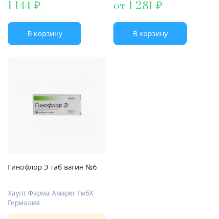
1 144
от 1 281
В корзину
В корзину
Гинофлор Э таб вагин №6
Хаупт Фарма Амарег ГмбХ
Германия