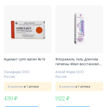
Ацилакт супп вагин №10
Флоражель гель д/интим
гигиены 40мл восстановл
микрофлоры влагалища
Ланафарм ООО
Алкой Фарм ООО
Россия
Россия
В наличии
в 1 аптеке
В наличии
в 1 аптеке
439
922