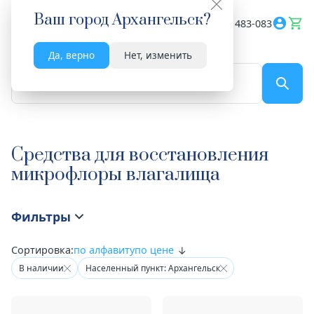
Ваш город
Архангельск
?
Весь сайт
8182 483-083
Да, верно
Нет, изменить
По названию...
Средства для восстановления
микрофлоры влагалища
Фильтры
Сортировка:
по алфавиту
по цене
В наличии
Населенный пункт: Архангельск