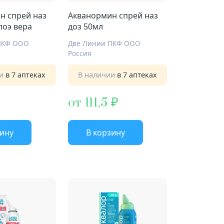
н спрей наз
Акванормин спрей наз
лоэ вера
доз 50мл
ПКФ ООО
Две Линии ПКФ ООО
Россия
ии
в 7 аптеках
В наличии
в 7 аптеках
от 111,5
зину
В корзину