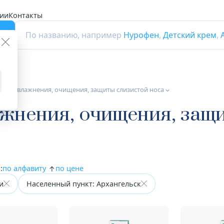
ии
Контакты
г
По названию, например
Нурофен
,
Детский крем
,
 для увлажнения, очищения, защиты слизистой носа
ажнения, очищения, защ
:
по алфавиту
по цене
и
Населенный пункт: Архангельск