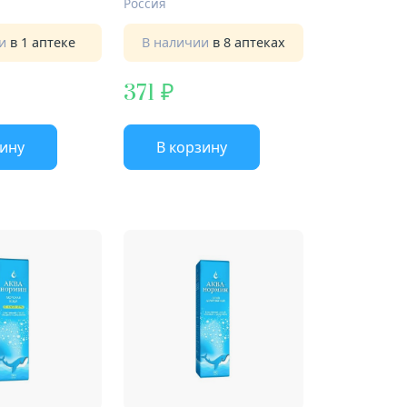
Россия
ии
в 1 аптеке
В наличии
в 8 аптеках
371
зину
В корзину