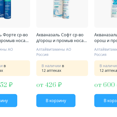
ь Форте ср-во
Акваназаль Софт ср-во
Акваназаль
промыв носа
д/орош и промыв носа
орош и пр
150мл
150мл
ины АО
Алтайвитамины АО
Алтайвитам
Россия
Россия
ии
в
В наличии
в
В налич
ах
12 аптеках
12 аптек
,52
от 426
от 600
зину
В корзину
В кор