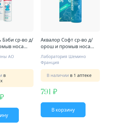
 Бэби ср-во д/
Аквалор Софт ср-во д/
омыв носа
орош и промыв носа
душ 150мл
ины АО
Лаборатория Шемино
Франция
ии
в
В наличии
в 1 аптеке
ах
791
В корзину
зину