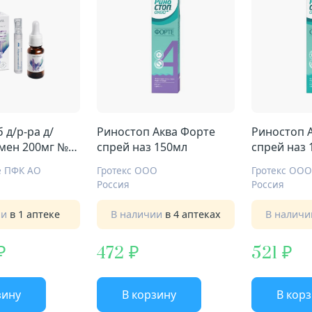
 д/р-ра д/
Риностоп Аква Форте
Риностоп 
мен 200мг №1
спрей наз 150мл
спрей наз 
й
е ПФК АО
Гротекс ООО
Гротекс ООО
Россия
Россия
ии
в 1 аптеке
В наличии
в 4 аптеках
В налич
472
521
зину
В корзину
В кор