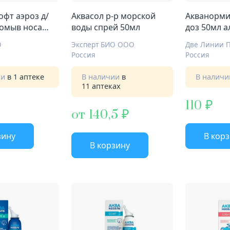
офт аэроз д/
Аквасол р-р морской
Акванорми
омыв носа
воды спрей 50мл
доз 50мл а
л д/взрослых и
О
Эксперт БИО ООО
Две Линии 
 года
Россия
Россия
ии
в 1 аптеке
В наличии
в
В налич
11 аптеках
110
от 140,5
зину
В кор
В корзину