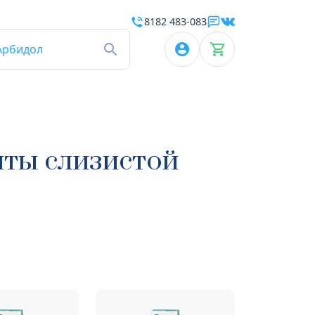
8182 483-083
Арбидол
иты слизистой