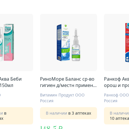
Аква Беби
РиноМоре Баланс ср-во
Ранкоф Акв
 150мл
гигиен д/местн примен
орош и пр
50мл
150мл душ
О
Витамин Продукт ООО
Ранкоф ООО
Россия
Россия
ии
в
В наличии
в 3 аптеках
В налич
ах
10 аптек