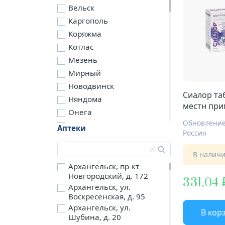
Вельск
Каргополь
Коряжма
Котлас
Мезень
Мирный
Новодвинск
Сиалор таб
Няндома
местн при
Онега
с пипетко
Обновлени
Северодвинск
Аптеки
Россия
Сольвычегодск
Шенкурск
В налич
д. Бережная
Архангельск, пр-кт
Новгородский, д. 172
д. Петариха
331,04
Архангельск, ул.
д. Согра
Воскресенская, д. 95
п. Березник
Архангельск, ул.
В кор
п. Боброво
Шубина, д. 20