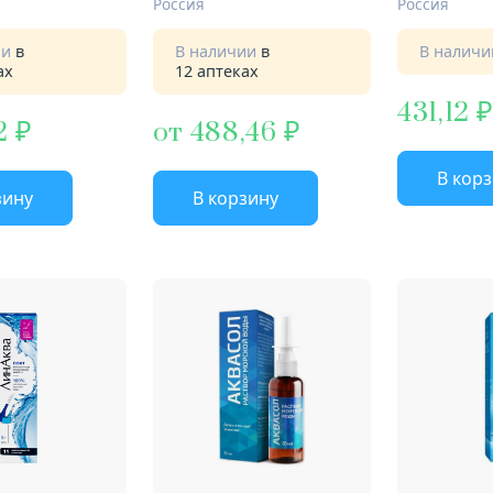
Россия
Россия
ии
в
В наличии
в
В налич
ах
12 аптеках
431,12
2
от 488,46
В кор
зину
В корзину