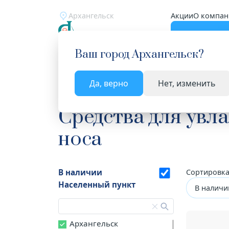
Архангельск
Акции
О компан
Катало
Ваш город
Архангельск
?
Да, верно
Нет, изменить
Главная
Каталог
Лекарства и БАД
Средства
Средства для увл
носа
В наличии
Сортировка
Населенный пункт
В наличи
Архангельск