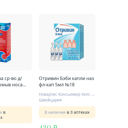
а ср-во д/
Отривин Бэби капли наз
омыв носа
фл-кап 5мл №18
Новартис Консьюмер Хелс С.А.
Швейцария
ии
в
В наличии
в 3 аптеках
ах