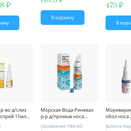
148,5
,8
479
В корзину
зину
В кор
р-во д/слиз
Морская Вода-Реневал
Моревирин
 спрей 15мл
р-р д/промыв носа
обол носа
150мл + насадка-
О
Обновление ПФК АО
Валента Фа
распылитель