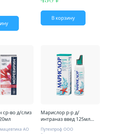
430
В корзину
зину
 ср-во д/слиз
Марислор р-р д/
 20мл
интраназ введ 125мл
норм душ
рмацевтика АО
Путехпроф ООО