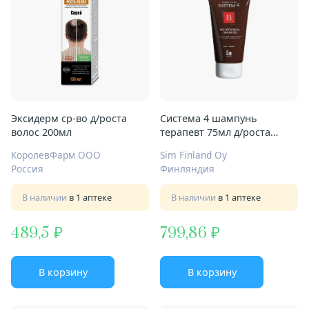
Эксидерм ср-во д/роста
Система 4 шампунь
волос 200мл
терапевт 75мл д/роста
волос биоботан
КоролевФарм ООО
Sim Finland Oy
Россия
Финляндия
В наличии
в 1 аптеке
В наличии
в 1 аптеке
489,5
799,86
В корзину
В корзину