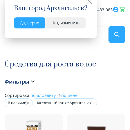
Ваш город
Архангельск
?
Весь сайт
8182 483-083
Да, верно
Нет, изменить
По названию...
Средства для роста волос
Фильтры
Сортировка:
по алфавиту
по цене
В наличии
Населенный пункт: Архангельск