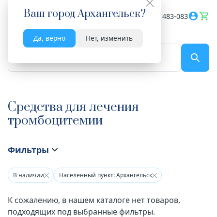
Ваш город
Архангельск
?
Весь сайт
8182 483-083
Да, верно
Нет, изменить
По названию...
Средства для лечения
тромбоцитемии
Фильтры
В наличии
Населенный пункт: Архангельск
К сожалению, в нашем каталоге нет товаров,
подходящих под выбранные фильтры.