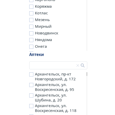
Коряжма
Котлас
Мезень
Мирный
Новодвинск
Няндома
Онега
Северодвинск
Аптеки
Сольвычегодск
Шенкурск
д. Бережная
Архангельск, пр-кт
Новгородский, д. 172
д. Петариха
Архангельск, ул.
д. Согра
Воскресенская, д. 95
п. Березник
Архангельск, ул.
п. Боброво
Шубина, д. 20
Архангельск, ул.
п. Вычегодский
Воскресенская, д. 118
п. Двинской,