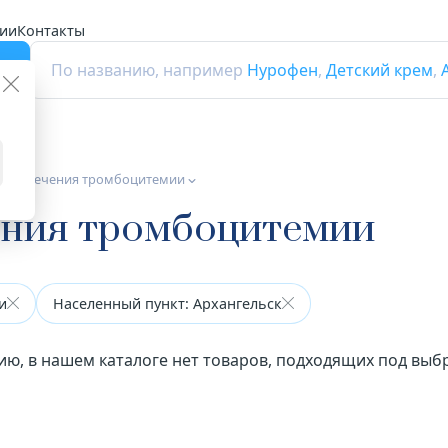
ии
Контакты
г
По названию, например
Нурофен
,
Детский крем
,
а для лечения тромбоцитемии
ения тромбоцитемии
и
Населенный пункт: Архангельск
ию, в нашем каталоге нет товаров, подходящих под вы