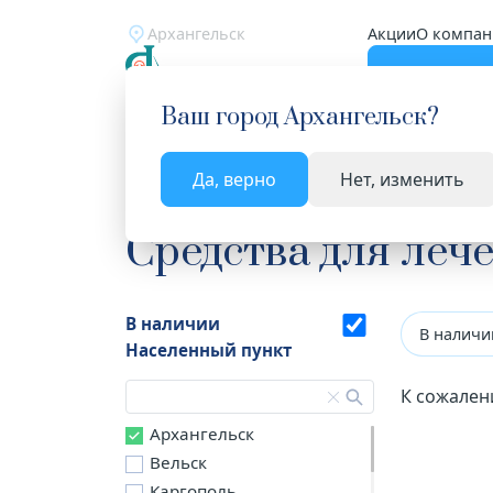
Архангельск
Акции
О компан
Катало
Ваш город
Архангельск
?
Да, верно
Нет, изменить
Главная
Каталог
Лекарства и БАД
Средств
Средства для леч
В наличии
В наличи
Населенный пункт
К сожален
Архангельск
Вельск
Каргополь