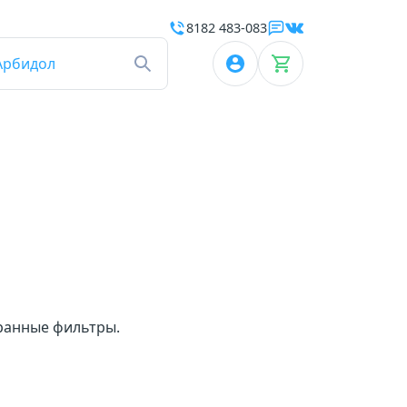
8182 483-083
Арбидол
бранные фильтры.