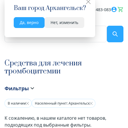
Ваш город
Архангельск
?
Весь сайт
8182 483-083
Да, верно
Нет, изменить
По названию...
Средства для лечения
тромбоцитемии
Фильтры
В наличии
Населенный пункт: Архангельск
К сожалению, в нашем каталоге нет товаров,
подходящих под выбранные фильтры.