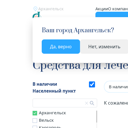
Архангельск
Акции
О компан
Катало
Ваш город
Архангельск
?
Да, верно
Нет, изменить
Главная
Каталог
Лекарства и БАД
Средства
Средства для леч
В наличии
В наличи
Населенный пункт
К сожален
Архангельск
Вельск
Каргополь