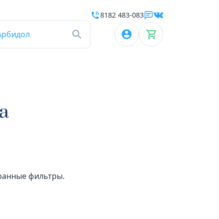
8182 483-083
Арбидол
а
бранные фильтры.