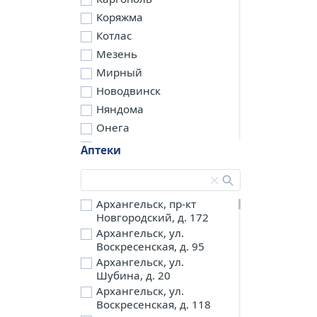
Коряжма
Котлас
Мезень
Мирный
Новодвинск
Няндома
Онега
Северодвинск
Аптеки
Сольвычегодск
Шенкурск
д. Бережная
Архангельск, пр-кт
Новгородский, д. 172
д. Петариха
Архангельск, ул.
д. Согра
Воскресенская, д. 95
п. Березник
Архангельск, ул.
п. Боброво
Шубина, д. 20
Архангельск, ул.
п. Вычегодский
Воскресенская, д. 118
п. Двинской,