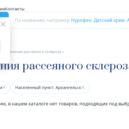
ии
Контакты
г
По названию, например
Нурофен
,
Детский крем
,
 для лечения рассеяного склероза
ения рассеяного склероз
и
Населенный пункт: Архангельск
ию, в нашем каталоге нет товаров, подходящих под вы