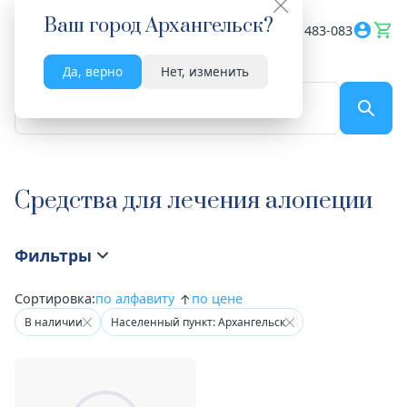
Ваш город
Архангельск
?
Весь сайт
8182 483-083
Да, верно
Нет, изменить
По названию...
Средства для лечения алопеции
Фильтры
Сортировка:
по алфавиту
по цене
В наличии
Населенный пункт: Архангельск