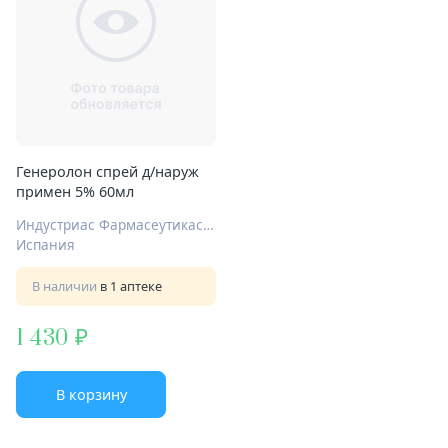
Генеролон спрей д/наруж
примен 5% 60мл
Индустриас Фармасеутикас Альмиралль С.А.
Испания
В наличии
в 1 аптеке
1 430
В корзину