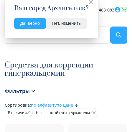
Ваш город
Архангельск
?
Весь сайт
8182 483-083
Да, верно
Нет, изменить
По названию...
Средства для коррекции
гиперкальцемии
Фильтры
Сортировка:
по алфавиту
по цене
В наличии
Населенный пункт: Архангельск