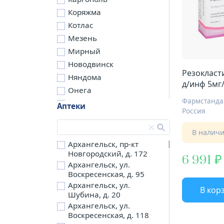
Коряжма
Котлас
Мезень
Мирный
Новодвинск
Резокласт
Няндома
д/инф 5мг/
Онега
Фармстанда
Северодвинск
Аптеки
Россия
Сольвычегодск
Шенкурск
В налич
д. Бережная
Архангельск, пр-кт
Новгородский, д. 172
д. Петариха
6 991
Архангельск, ул.
д. Согра
Воскресенская, д. 95
п. Березник
Архангельск, ул.
В кор
п. Боброво
Шубина, д. 20
Архангельск, ул.
п. Вычегодский
Воскресенская, д. 118
п. Двинской,