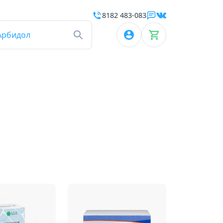
8182 483-083
Арбидол