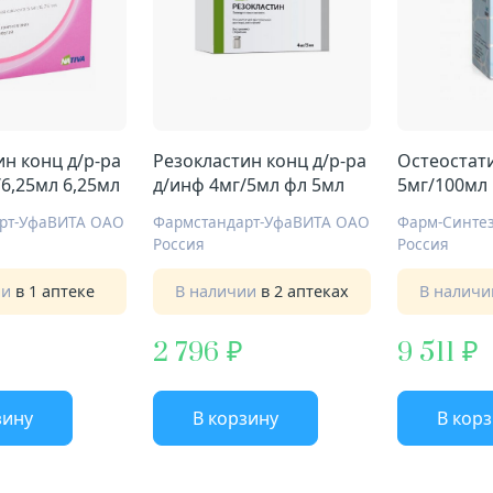
ин конц д/р-ра
Резокластин конц д/р-ра
Остеостати
6,25мл 6,25мл
д/инф 4мг/5мл фл 5мл
5мг/100мл
рт-УфаВИТА ОАО
Фармстандарт-УфаВИТА ОАО
Фарм-Синте
Россия
Россия
ии
в 1 аптеке
В наличии
в 2 аптеках
В налич
2 796
9 511
зину
В корзину
В кор