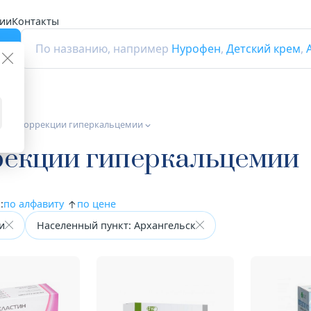
ии
Контакты
г
По названию, например
Нурофен
,
Детский крем
,
а для коррекции гиперкальцемии
рекции гиперкальцемии
:
по алфавиту
по цене
и
Населенный пункт: Архангельск