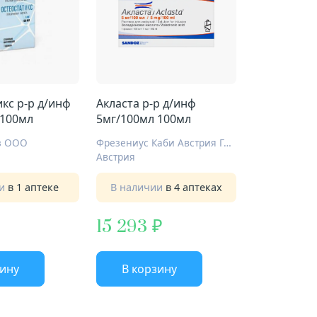
кс р-р д/инф
Акласта р-р д/инф
 100мл
5мг/100мл 100мл
з ООО
Фрезениус Каби Австрия ГмбХ
Австрия
ии
в 1 аптеке
В наличии
в 4 аптеках
15 293
зину
В корзину