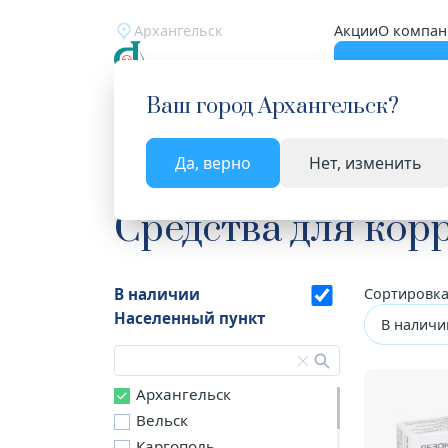
Архангельск
Акции
О компан
Катало
Ваш город
Архангельск
?
Да, верно
Нет, изменить
Главная
Каталог
Лекарства и БАД
Средств
Средства для кор
В наличии
Сортировка
Населенный пункт
В наличи
Архангельск
Вельск
Каргополь