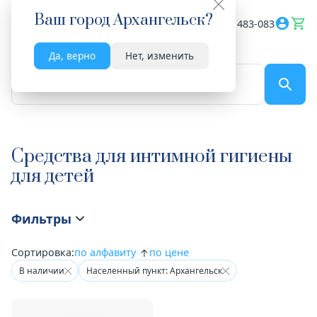
Ваш город
Архангельск
?
Весь сайт
8182 483-083
Да, верно
Нет, изменить
По названию...
Средства для интимной гигиены
для детей
Фильтры
Сортировка:
по алфавиту
по цене
В наличии
Населенный пункт: Архангельск