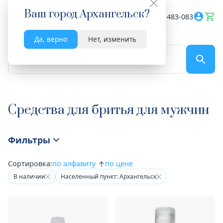
Ваш город
Архангельск
?
Весь сайт
8182 483-083
Да, верно
Нет, изменить
По названию...
Средства для бритья для мужчин
Фильтры
Сортировка:
по алфавиту
по цене
В наличии
Населенный пункт: Архангельск