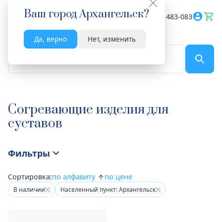
Ваш город
Архангельск
?
Весь сайт
8182 483-083
Да, верно
Нет, изменить
По названию...
Согревающие изделия для
суставов
Фильтры
Сортировка:
по алфавиту
по цене
В наличии
Населенный пункт: Архангельск