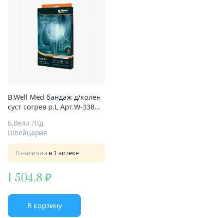
B.Well Med бандаж д/колен
суст согрев р.L Арт.W-338
серый
Б.Велл Лтд
Швейцария
В наличии
в 1 аптеке
1 504,8
В корзину