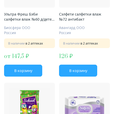
Ультра Фреш Бэби
Сэлфети салфетки влаж
салфетки влаж №60 д/детей
№72 антибакт
и мам календула
Биосфера ООО
Авангард ООО
Россия
Россия
В наличии
в 2 аптеках
В наличии
в 2 аптеках
от 147,5
126
В корзину
В корзину