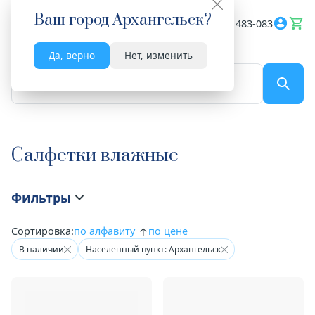
Ваш город
Архангельск
?
Весь сайт
8182 483-083
Да, верно
Нет, изменить
По названию...
Салфетки влажные
Фильтры
Сортировка:
по алфавиту
по цене
В наличии
Населенный пункт: Архангельск