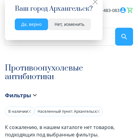
Ваш город
Архангельск
?
Весь сайт
8182 483-083
Да, верно
Нет, изменить
По названию...
Противоопухолевые
антибиотики
Фильтры
В наличии
Населенный пункт: Архангельск
К сожалению, в нашем каталоге нет товаров,
подходящих под выбранные фильтры.