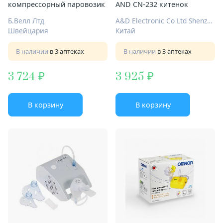
компрессорный паровозик
AND CN-232 китенок
Б.Велл Лтд
A&D Electronic Co Ltd Shenzhen
Швейцария
Китай
В наличии
в 3 аптеках
В наличии
в 3 аптеках
3 724
3 925
В корзину
В корзину