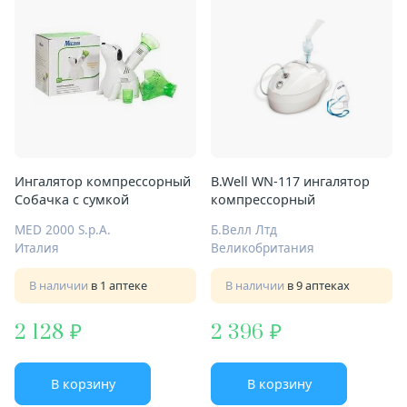
Ингалятор компрессорный
B.Well WN-117 ингалятор
Собачка с сумкой
компрессорный
MED 2000 S.р.A.
Б.Велл Лтд
Италия
Великобритания
В наличии
в 1 аптеке
В наличии
в 9 аптеках
2 128
2 396
В корзину
В корзину