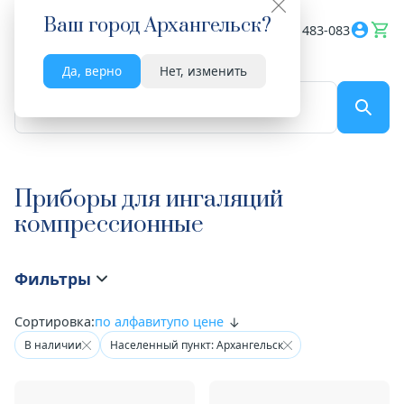
Ваш город
Архангельск
?
Весь сайт
8182 483-083
Да, верно
Нет, изменить
По названию...
Приборы для ингаляций
компрессионные
Фильтры
Сортировка:
по алфавиту
по цене
В наличии
Населенный пункт: Архангельск