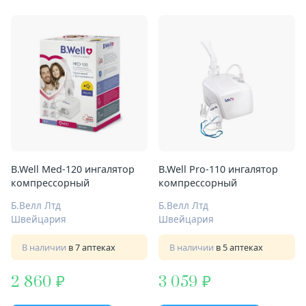
B.Well Med-120 ингалятор
B.Well Pro-110 ингалятор
компрессорный
компрессорный
Б.Велл Лтд
Б.Велл Лтд
Швейцария
Швейцария
В наличии
в 7 аптеках
В наличии
в 5 аптеках
2 860
3 059