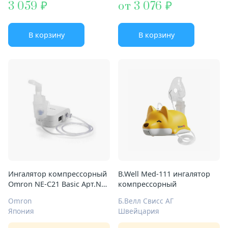
3 059
от 3 076
В корзину
В корзину
Ингалятор компрессорный
B.Well Med-111 ингалятор
Omron NE-C21 Basic Арт.NE-
компрессорный
C803-RU
Omron
Б.Велл Свисс АГ
Япония
Швейцария