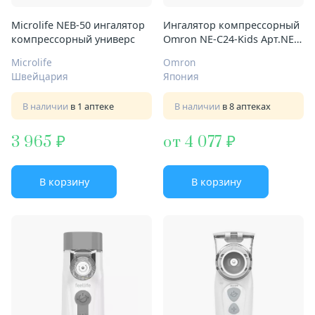
Microlife NEB-50 ингалятор
Ингалятор компрессорный
компрессорный универс
Omron NE-C24-Kids Арт.NE-
C-801S-KDRU
Microlife
Omron
Швейцария
Япония
В наличии
в 1 аптеке
В наличии
в 8 аптеках
3 965
от 4 077
В корзину
В корзину