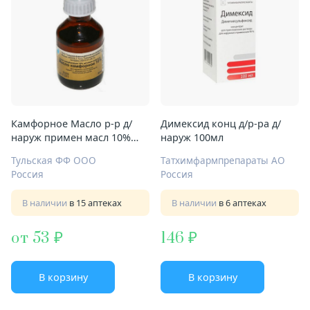
Камфорное Масло р-р д/
Димексид конц д/р-ра д/
наруж примен масл 10%
наруж 100мл
30мл
Тульская ФФ ООО
Татхимфармпрепараты АО
Россия
Россия
В наличии
в 15 аптеках
В наличии
в 6 аптеках
от 53
146
В корзину
В корзину