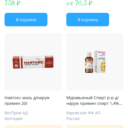
758
от 76,5
В корзину
В корзину
Наятокс мазь д/наруж
Муравьиный Спирт р-р д/
примен 20г
наруж примен спирт 1,4%
50мл
ВетПром АД
Кировская ФФ АО
Болгария
Россия