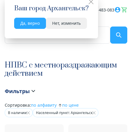
Ваш город
Архангельск
?
Весь сайт
8182 483-083
Да, верно
Нет, изменить
По названию...
НПВС с местнораздражающим
действием
Фильтры
Сортировка:
по алфавиту
по цене
В наличии
Населенный пункт: Архангельск