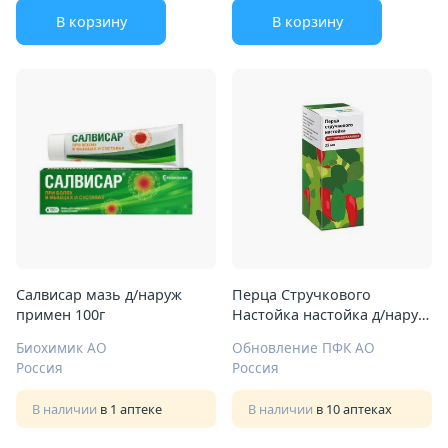
В корзину
В корзину
Салвисар мазь д/наруж
Перца Стручкового
примен 100г
Настойка настойка д/наруж
примен 25мл
Биохимик АО
Обновление ПФК АО
Россия
Россия
В наличии
в 1 аптеке
В наличии
в 10 аптеках