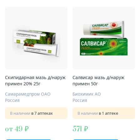
Скипидарная мазь д/наруж
Салвисар мазь д/наруж
примен 20% 25г
примен 50г
Самарамедпром ОАО
Биохимик АО
Россия
Россия
В наличии
в 7 аптеках
В наличии
в 1 аптеке
от 49
571