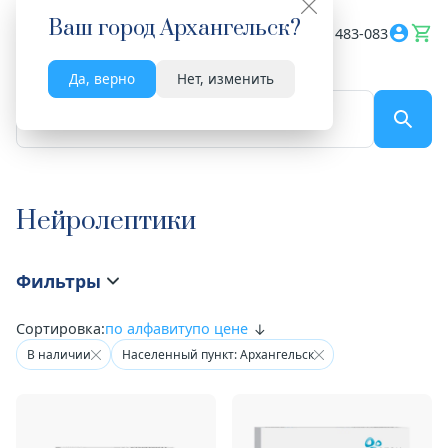
Ваш город
Архангельск
?
Весь сайт
8182 483-083
Да, верно
Нет, изменить
По названию...
Нейролептики
Фильтры
Сортировка:
по алфавиту
по цене
В наличии
Населенный пункт: Архангельск