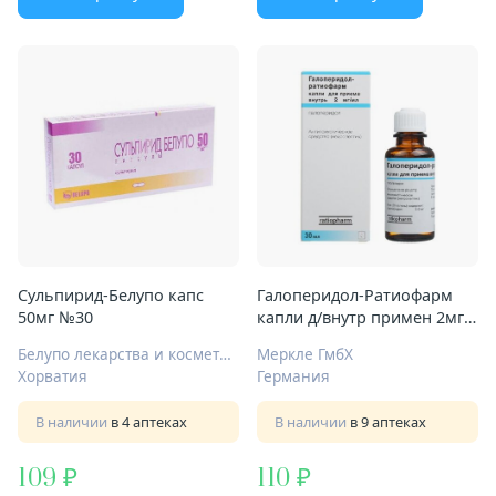
Сульпирид-Белупо капс
Галоперидол-Ратиофарм
50мг №30
капли д/внутр примен 2мг/
мл 30мл
Белупо лекарства и косметика д.д.
Меркле ГмбХ
Хорватия
Германия
В наличии
в 4 аптеках
В наличии
в 9 аптеках
109
110