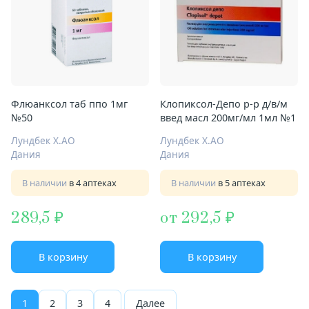
Флюанксол таб ппо 1мг
Клопиксол-Депо р-р д/в/м
№50
введ масл 200мг/мл 1мл №1
Лундбек Х.АО
Лундбек Х.АО
Дания
Дания
В наличии
в 4 аптеках
В наличии
в 5 аптеках
289,5
от 292,5
В корзину
В корзину
1
2
3
4
Далее