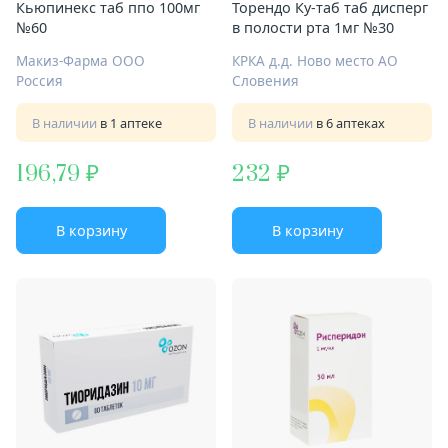
Кьюпинекс таб ппо 100мг
Торендо Ку-таб таб дисперг
№60
в полости рта 1мг №30
Макиз-Фарма ООО
КРКА д.д. Ново место АО
Россия
Словения
В наличии
в 1 аптеке
В наличии
в 6 аптеках
196,79
232
В корзину
В корзину