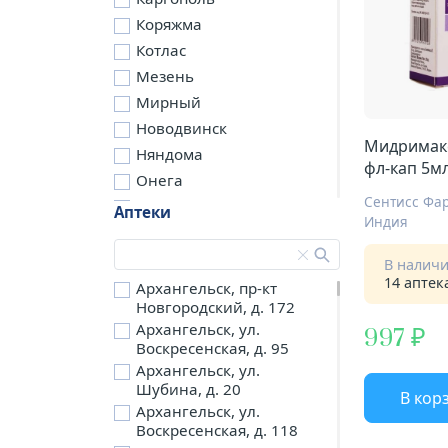
Коряжма
Котлас
Мезень
Мирный
Новодвинск
Мидримакс
Няндома
фл-кап 5м
Онега
Сентисс Фар
Северодвинск
Аптеки
Индия
Сольвычегодск
Шенкурск
В налич
14 аптек
д. Бережная
Архангельск, пр-кт
Новгородский, д. 172
д. Петариха
Архангельск, ул.
997
д. Согра
Воскресенская, д. 95
п. Березник
Архангельск, ул.
п. Боброво
Шубина, д. 20
В кор
Архангельск, ул.
п. Вычегодский
Воскресенская, д. 118
п. Двинской,