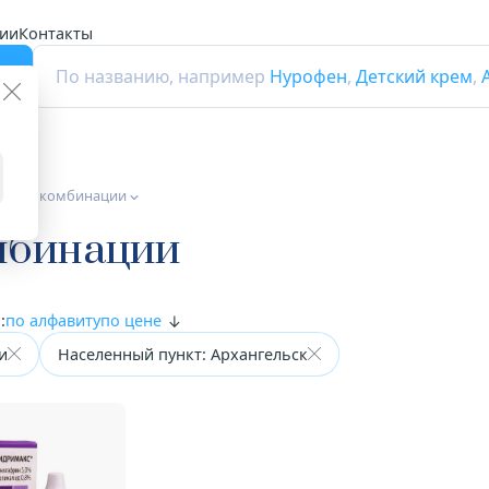
ии
Контакты
г
По названию, например
Нурофен
,
Детский крем
,
ики в комбинации
мбинации
:
по алфавиту
по цене
и
Населенный пункт: Архангельск