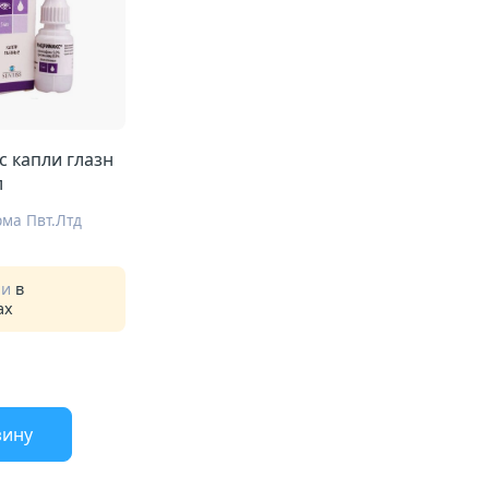
 капли глазн
л
ма Пвт.Лтд
ии
в
ах
зину