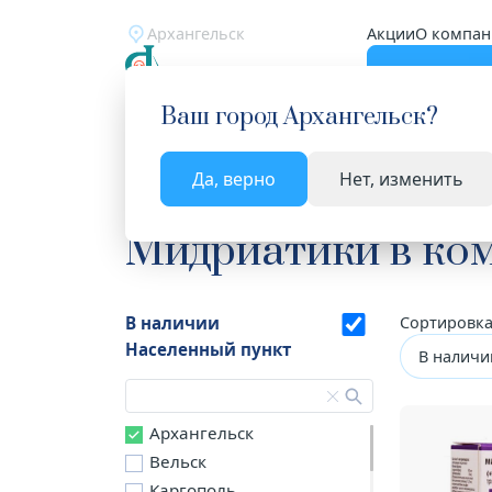
Архангельск
Акции
О компан
Катало
Ваш город
Архангельск
?
Да, верно
Нет, изменить
Главная
Каталог
Лекарства и БАД
Мидриат
Мидриатики в ко
В наличии
Сортировка
Населенный пункт
В наличи
Архангельск
Вельск
Каргополь