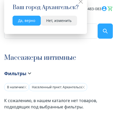
Ваш город
Архангельск
?
Весь сайт
8182 483-083
Да, верно
Нет, изменить
По названию...
Массажеры интимные
Фильтры
В наличии
Населенный пункт: Архангельск
К сожалению, в нашем каталоге нет товаров,
подходящих под выбранные фильтры.