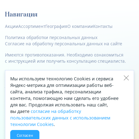
Навигация
Акции
Ассортимент
География
О компании
Контакты
Политика обработки персональных данных
Согласие на обработку персональных данных на сайте
Имеются противопоказания. Необходимо ознакомиться
с инструкцией или получить консультацию специалиста.
© 2023—2026 Все права защищены.
Мы используем технологию Cookies и сервиса
Яндекс-метрика для оптимизации работы веб-
Адрес
сайта, анализа трафика, персонализации
Архангельск, ул. Папанина, д. 19 (вход в здание со стороны
контента, помогающую нам сделать его удобнее
автоцентра «Тойота»)
для вас. Продолжая использовать наш сайт,
вы даете
согласие на обработку
Приемная Генерального директора
пользовательских данных с использованием
Телефон
+7 (8182) 63-60-31
технологии Cookies
.
Факс
+7 (8182) 68-66-71
Согласен
Эл. почта
office@aptekaf.ru