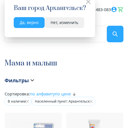
Ваш город
Архангельск
?
Весь сайт
8182 483-083
Да, верно
Нет, изменить
По названию...
Мама и малыш
Фильтры
Сортировка:
по алфавиту
по цене
В наличии
Населенный пункт: Архангельск