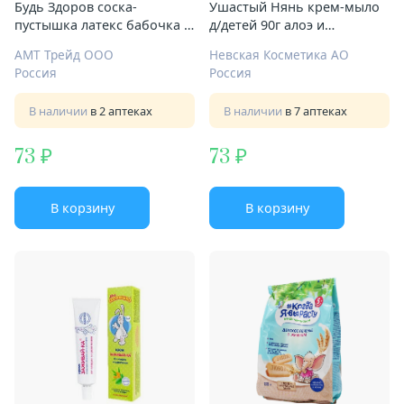
Будь Здоров соска-
Ушастый Нянь крем-мыло
пустышка латекс бабочка с
д/детей 90г алоэ и
кольцом
подорожник
АМТ Трейд ООО
Невская Косметика АО
Россия
Россия
В наличии
в 2 аптеках
В наличии
в 7 аптеках
73
73
В корзину
В корзину