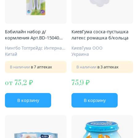
Бэбилайн набор д/
КиевГума соска-пустышка
кормления Арт.BD-15040
латекс ромашка б/кольца
ложка и вилка
Нингбо Топтрейдс Интернационал Ко Лтд
КиевГума ООО
Китай
Украина
В наличии
в 7 аптеках
В наличии
в 3 аптеках
от 75,2
75,9
В корзину
В корзину