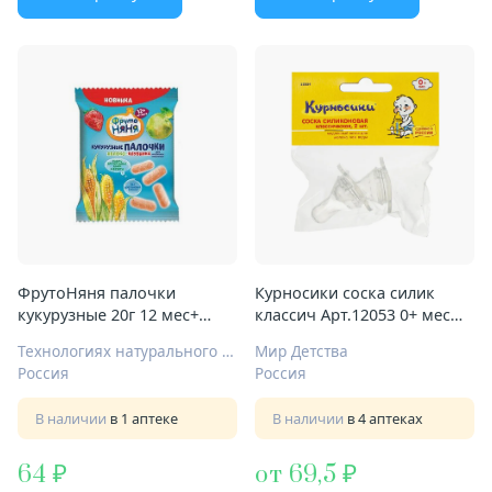
ФрутоНяня палочки
Курносики соска силик
кукурузные 20г 12 мес+
классич Арт.12053 0+ мес
яблоко клубника
медл поток
Технологиях натурального питания ООО
Мир Детства
Россия
Россия
В наличии
в 1 аптеке
В наличии
в 4 аптеках
64
от 69,5