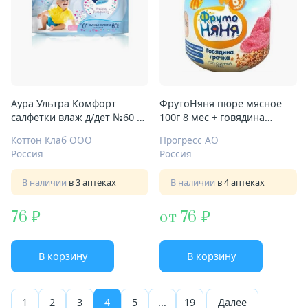
Аура Ультра Комфорт
ФрутоНяня пюре мясное
салфетки влаж д/дет №60 0+
100г 8 мес + говядина
мес
гречка морковь
Коттон Клаб ООО
Прогресс АО
Россия
Россия
В наличии
в 3 аптеках
В наличии
в 4 аптеках
76
от 76
В корзину
В корзину
1
2
3
4
5
...
19
Далее