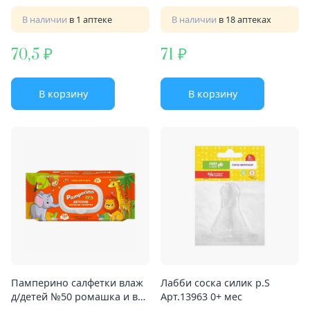
В наличии
в 1 аптеке
В наличии
в 18 аптеках
70,5
71
В корзину
В корзину
Памперино салфетки влаж
Лабби соска силик р.S
д/детей №50 ромашка и вит
Арт.13963 0+ мес