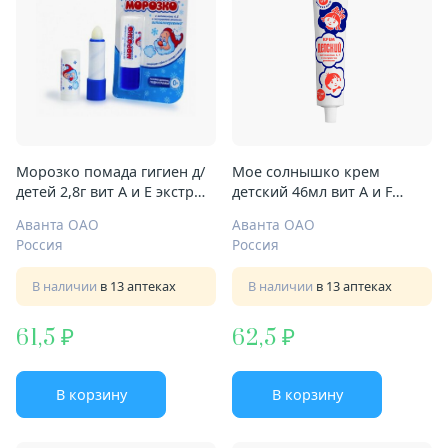
Морозко помада гигиен д/
Мое солнышко крем
детей 2,8г вит А и Е экстр
детский 46мл вит А и F
ромашки
экстр ромашки
Аванта ОАО
Аванта ОАО
Россия
Россия
В наличии
в 13 аптеках
В наличии
в 13 аптеках
61,5
62,5
В корзину
В корзину