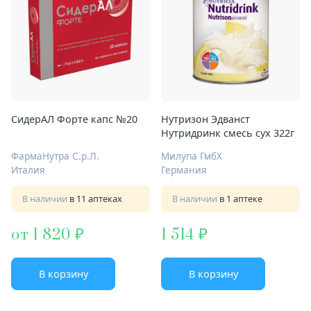
СидерАЛ Форте капс №20
Нутризон Эдванст
Нутридринк смесь сух 322г
ФармаНутра С.р.Л.
Милупа ГмбХ
Италия
Германия
В наличии
в 11 аптеках
В наличии
в 1 аптеке
от 1 820
1 514
В корзину
В корзину