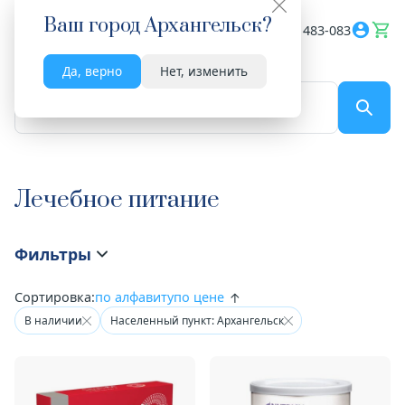
Ваш город
Архангельск
?
Весь сайт
8182 483-083
Да, верно
Нет, изменить
По названию...
Лечебное питание
Фильтры
Сортировка:
по алфавиту
по цене
В наличии
Населенный пункт: Архангельск