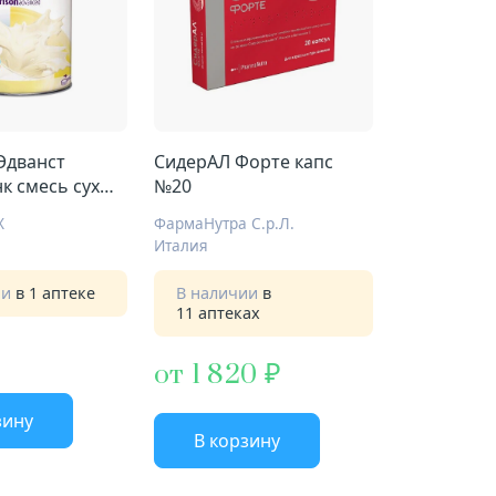
Эдванст
СидерАЛ Форте капс
к смесь сух
№20
Х
ФармаНутра С.р.Л.
Италия
ии
в 1 аптеке
В наличии
в
11 аптеках
от 1 820
зину
В корзину