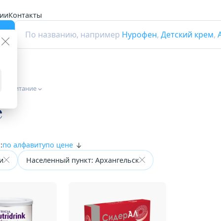
ии
Контакты
г
По названию, например
Нурофен
,
Детский крем
,
ное питание
е
:
по алфавиту
по цене
и
Населенный пункт: Архангельск