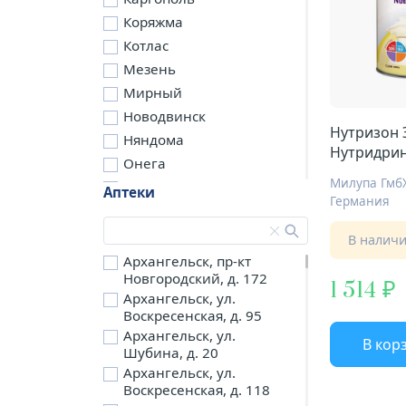
Коряжма
Котлас
Мезень
Мирный
Новодвинск
Нутризон 
Няндома
Нутридрин
Онега
322г
Милупа Гмб
Северодвинск
Аптеки
Германия
Сольвычегодск
Шенкурск
В налич
д. Бережная
Архангельск, пр-кт
Новгородский, д. 172
д. Петариха
1 514
Архангельск, ул.
д. Согра
Воскресенская, д. 95
п. Березник
Архангельск, ул.
В кор
п. Боброво
Шубина, д. 20
Архангельск, ул.
п. Вычегодский
Воскресенская, д. 118
п. Двинской,