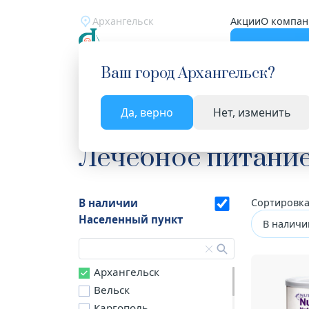
Архангельск
Акции
О компан
Катало
Ваш город
Архангельск
?
Да, верно
Нет, изменить
Главная
Каталог
Здоровое питание
Лечеб
Лечебное питани
В наличии
Сортировка
Населенный пункт
В наличи
Архангельск
Вельск
Каргополь