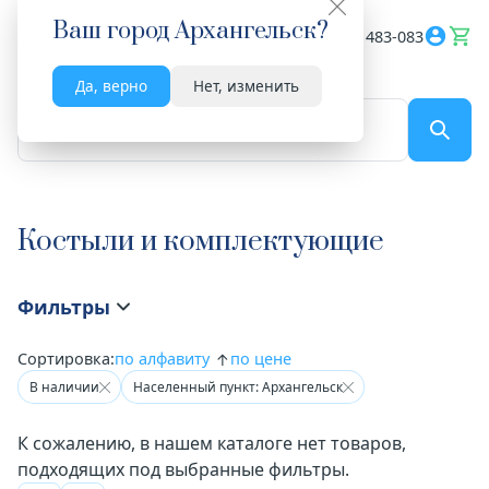
Ваш город
Архангельск
?
Весь сайт
8182 483-083
Да, верно
Нет, изменить
По названию...
Костыли и комплектующие
Фильтры
Сортировка:
по алфавиту
по цене
В наличии
Населенный пункт: Архангельск
К сожалению, в нашем каталоге нет товаров,
подходящих под выбранные фильтры.