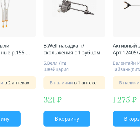
B.Well насадка п/
Активный 
ые р.155-
скольжения с 1 зубцом
Арт.12405/
.WR-311 пара
Б.Велл Лтд
Швейцария
Тайвань(Кит
ии
в 2 аптеках
В наличии
в 1 аптеке
В налич
321
1 275
зину
В корзину
В кор