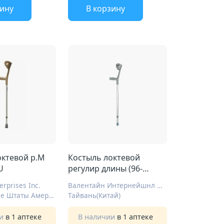
зину
В корзину
тевой р.M
Костыль локтевой
U
регулир длины (96-
114см) с УПС Арт.ERG-
erprises Inc.
Валентайн Интернейшнл Лтд.
8004У
Соединенные Штаты Америки
Тайвань(Китай)
ии
в 1 аптеке
В наличии
в 1 аптеке