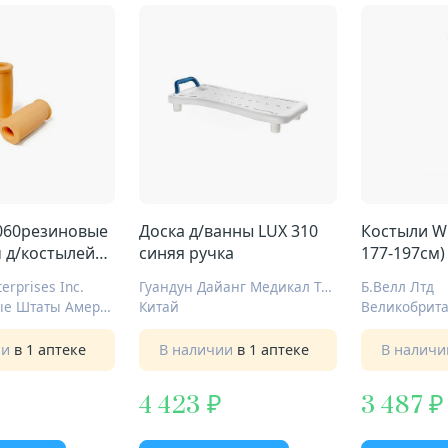
060резиновые
Доска д/ванны LUX 310
Костыли WR
 д/костылей
синяя ручка
177-197см)
3
erprises Inc.
Гуандун Дайанг Медикал Технолоджи КО ЛТД
Б.Велл Лтд
Соединенные Штаты Америки
Китай
Великобрит
ии
в 1 аптеке
В наличии
в 1 аптеке
В налич
4 423
3 487