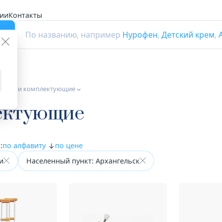
ии
Контакты
г
По названию, например
Нурофен
,
Детский крем
,
стыли и комплектующие
ектующие
:
по алфавиту
по цене
и
Населенный пункт: Архангельск