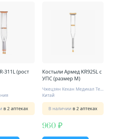
-311L (рост
Костыли Армед KR925L с
УПС (размер M)
Чжецзян Кекан Медикал Техн
ания
Китай
ии
в 2 аптеках
В наличии
в 2 аптеках
960