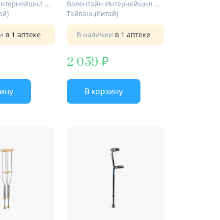
Валентайн Интернейшнл Лтд.
Валентайн Интернейшнл Лтд.
ай)
Тайвань(Китай)
ии
в 1 аптеке
В наличии
в 1 аптеке
2 059
зину
В корзину