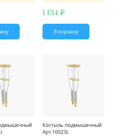
1 134
зину
В корзину
подмышечный
Костыль подмышечный
U
Арт.10023L