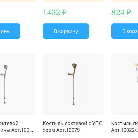
1 432
824
зину
В корзину
В кор
октевой
Костыль локтевой с УПС
Костыль 
лины Арт.10079
хром Арт.10079
Арт.10022/