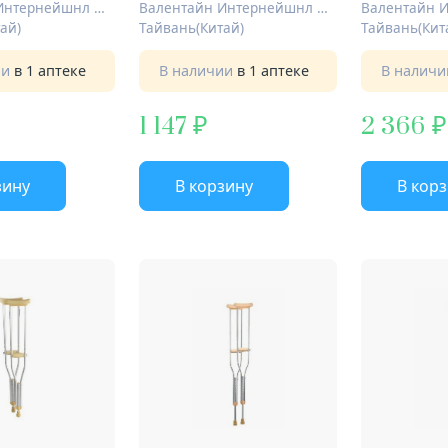
Валентайн Интернейшнл Лтд.
Валентайн Интернейшнл Лтд.
ай)
Тайвань(Китай)
Тайвань(Кит
ии
в 1 аптеке
В наличии
в 1 аптеке
В налич
1 147
2 366
зину
В корзину
В кор