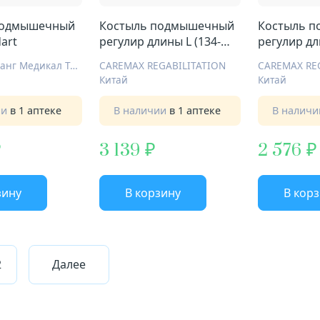
подмышечный
Костыль подмышечный
Костыль 
dart
регулир длины L (134-
регулир дл
156) с УПС Е0501у
136см) с У
Гуандун Дайанг Медикал Технолоджи КО ЛТД
CAREMAX REGABILITATION
CAREMAX RE
Китай
Китай
ии
в 1 аптеке
В наличии
в 1 аптеке
В налич
3 139
2 576
зину
В корзину
В кор
2
Далее