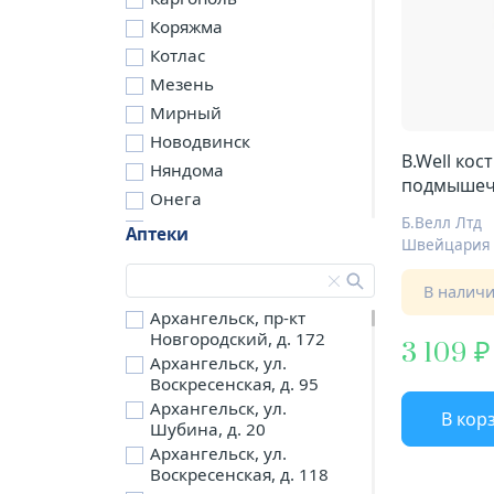
Коряжма
Котлас
Мезень
Мирный
Новодвинск
B.Well костыли
Няндома
подмышечн
Онега
177см Арт
Б.Велл Лтд
Северодвинск
Аптеки
Швейцария
Сольвычегодск
Шенкурск
В налич
д. Бережная
Архангельск, пр-кт
Новгородский, д. 172
д. Петариха
3 109
Архангельск, ул.
д. Согра
Воскресенская, д. 95
п. Березник
Архангельск, ул.
В кор
п. Боброво
Шубина, д. 20
Архангельск, ул.
п. Вычегодский
Воскресенская, д. 118
п. Двинской,