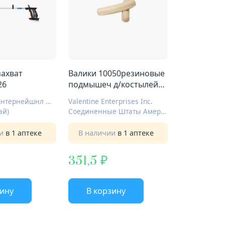
захват
Валики 10050резиновые
26
подмышеч д/костылей
10021-22-23
Валентайн Интернейшнл Лтд.
Valentine Enterprises Inc.
ай)
Соединенные Штаты Америки
ии
в 1 аптеке
В наличии
в 1 аптеке
351,5
зину
В корзину