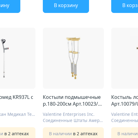
зину
В корзину
В кор
рмед KR937L с
Костыли подмышечные
Костыль лок
р.180-200см Арт.10023/U
Арт.10079/
пара с упс
Чжецзян Кекан Медикал Техн
Valentine Enterprises Inc.
Valentine Ent
Соединенные Штаты Америки
ии
в 2 аптеках
В наличии
в 2 аптеках
В налич