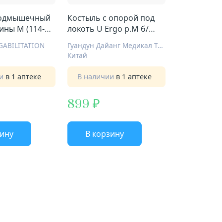
подмышечный
Костыль с опорой под
ины М (114-
локоть U Ergo р.M б/
ПС Е-0501у
противоскольжения
GABILITATION
Гуандун Дайанг Медикал Технолоджи КО ЛТД
Китай
ии
в 1 аптеке
В наличии
в 1 аптеке
899
зину
В корзину