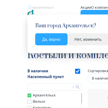
Архангельск
Акции
О компан
Катало
Ваш город
Архангельск
?
Да, верно
Нет, изменить
Главная
Каталог
Медицинские изделия
Ко
Костыли и компл
В наличии
Сортировка
Населенный пункт
В наличи
Архангельск
Вельск
Каргополь