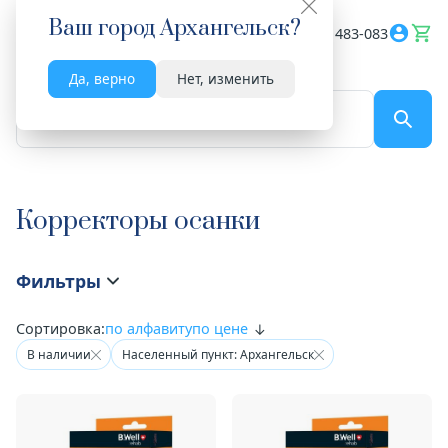
Ваш город
Архангельск
?
Весь сайт
8182 483-083
Да, верно
Нет, изменить
По названию...
Корректоры осанки
Фильтры
Сортировка:
по алфавиту
по цене
В наличии
Населенный пункт: Архангельск