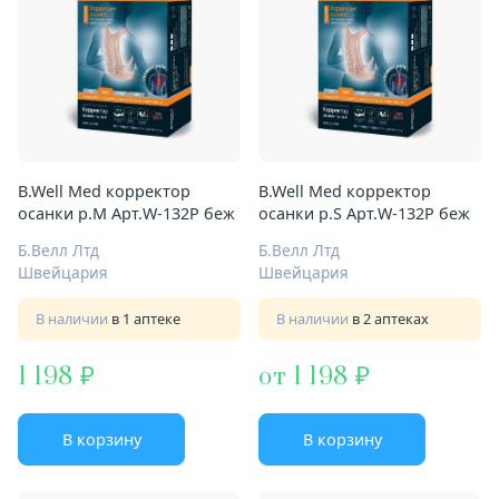
B.Well Med корректор
B.Well Med корректор
осанки р.M Арт.W-132P беж
осанки р.S Арт.W-132P беж
Б.Велл Лтд
Б.Велл Лтд
Швейцария
Швейцария
В наличии
в 1 аптеке
В наличии
в 2 аптеках
1 198
от 1 198
В корзину
В корзину