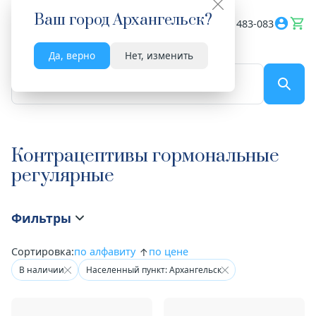
Ваш город
Архангельск
?
Весь сайт
8182 483-083
Да, верно
Нет, изменить
По названию...
Контрацептивы гормональные
регулярные
Фильтры
Сортировка:
по алфавиту
по цене
В наличии
Населенный пункт: Архангельск