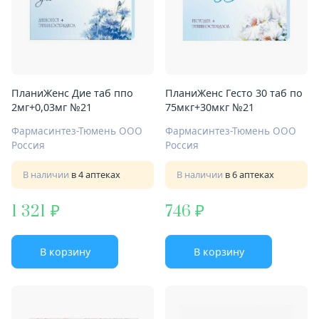
ПланиЖенс Дие таб ппо
ПланиЖенс Гесто 30 таб по
2мг+0,03мг №21
75мкг+30мкг №21
Фармасинтез-Тюмень ООО
Фармасинтез-Тюмень ООО
Россия
Россия
В наличии
в 4 аптеках
В наличии
в 6 аптеках
1 321
746
В корзину
В корзину