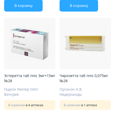
В корзину
В корзину
Эстеретта таб ппо 3мг+15мг
Чарозетта таб ппо 0,075мг
№28
№28
Гедеон Рихтер ОАО
Органон Н.В.
Венгрия
Нидерланды
В наличии
в 4 аптеках
В наличии
в 1 аптеке