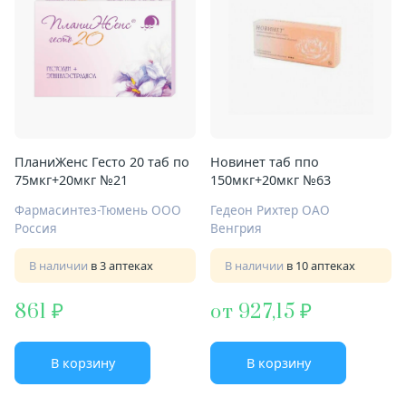
ПланиЖенс Гесто 20 таб по
Новинет таб ппо
75мкг+20мкг №21
150мкг+20мкг №63
Фармасинтез-Тюмень ООО
Гедеон Рихтер ОАО
Россия
Венгрия
В наличии
в 3 аптеках
В наличии
в 10 аптеках
861
от 927,15
В корзину
В корзину