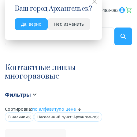
Ваш город
Архангельск
?
Весь сайт
8182 483-083
Да, верно
Нет, изменить
По названию...
Контактные линзы
многоразовые
Фильтры
Сортировка:
по алфавиту
по цене
В наличии
Населенный пункт: Архангельск