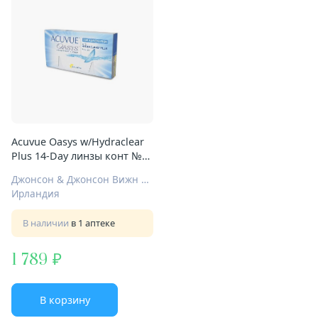
Acuvue Oasys w/Hydraclear
Plus 14-Day линзы конт №6
D-3,75 8,4/14,0
Джонсон & Джонсон Вижн Кэер Инк
Ирландия
В наличии
в 1 аптеке
1 789
В корзину