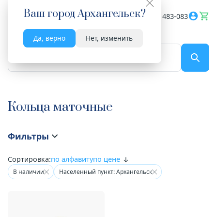
Ваш город
Архангельск
?
Весь сайт
8182 483-083
Да, верно
Нет, изменить
По названию...
Кольца маточные
Фильтры
Сортировка:
по алфавиту
по цене
В наличии
Населенный пункт: Архангельск