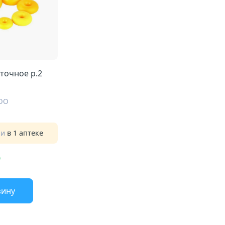
Кольцо маточное р.2
ООО
ии
в 1 аптеке
зину