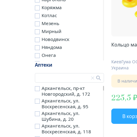
Коряжма
Котлас
Мезень
Мирный
Новодвинск
Няндома
Онега
КиевГума 
Северодвинск
Аптеки
Украина
Сольвычегодск
Шенкурск
В налич
д. Бережная
Архангельск, пр-кт
Новгородский, д. 172
д. Петариха
225,5
Архангельск, ул.
д. Согра
Воскресенская, д. 95
п. Березник
Архангельск, ул.
В кор
п. Боброво
Шубина, д. 20
Архангельск, ул.
п. Вычегодский
Воскресенская, д. 118
п. Двинской,