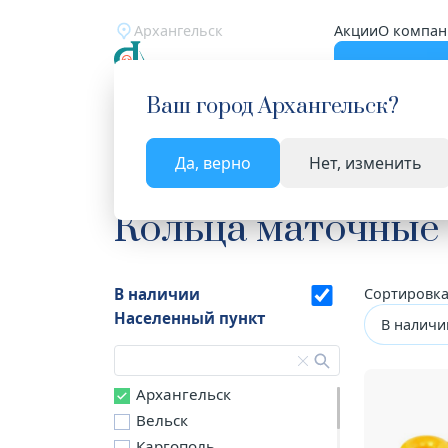
Архангельск
Акции
О компан
Катало
Ваш город
Архангельск
?
Да, верно
Нет, изменить
Главная
Каталог
Медицинские изделия
Ко
Кольца маточные
В наличии
Сортировка
Населенный пункт
В наличи
Архангельск
Вельск
Каргополь