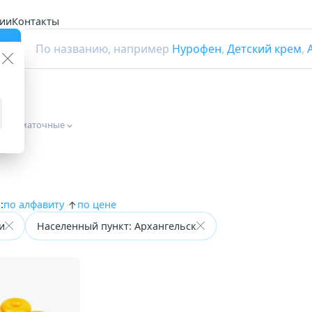
ии
Контакты
г
По названию, например
Нурофен
,
Детский крем
,
льца маточные
:
по алфавиту
по цене
и
Населенный пункт: Архангельск