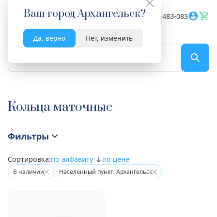
Ваш город
Архангельск
?
Весь сайт
8182 483-083
Да, верно
Нет, изменить
По названию...
Кольца маточные
Фильтры
Сортировка:
по алфавиту
по цене
В наличии
Населенный пункт: Архангельск