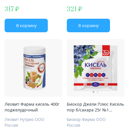
317
321
В корзину
В корзину
Леовит Фарма кисель 400г
Биокор Джели Плюс Кисель
поджелудочный
пор б/сахара 25г №1
черника
Леовит Нутрио ООО
Биокор Фирма ООО
Россия
Россия