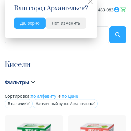
Ваш город
Архангельск
?
Весь сайт
8182 483-083
Да, верно
Нет, изменить
По названию...
Кисели
Фильтры
Сортировка:
по алфавиту
по цене
В наличии
Населенный пункт: Архангельск