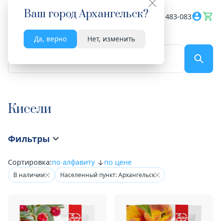
Ваш город
Архангельск
?
Весь сайт
8182 483-083
Да, верно
Нет, изменить
По названию...
Кисели
Фильтры
Сортировка:
по алфавиту
по цене
В наличии
Населенный пункт: Архангельск