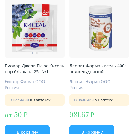
Биокор Джели Плюс Кисель
Леовит Фарма кисель 400г
пор б/сахара 25г №1
поджелудочный
черника
Биокор Фирма ООО
Леовит Нутрио ООО
Россия
Россия
В наличии
в 3 аптеках
В наличии
в 1 аптеке
от 50
981,67
В корзину
В корзину