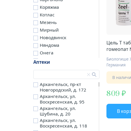
Коряжма
Котлас
Мезень
Мирный
Новодвинск
Цель Т таб
Няндома
гомеопат
Онега
Северодвинск
Аптеки
Германия
Сольвычегодск
Шенкурск
В налич
д. Бережная
Архангельск, пр-кт
Новгородский, д. 172
д. Петариха
809
Архангельск, ул.
д. Согра
Воскресенская, д. 95
п. Березник
Архангельск, ул.
В кор
п. Боброво
Шубина, д. 20
Архангельск, ул.
п. Вычегодский
Воскресенская, д. 118
п. Двинской,