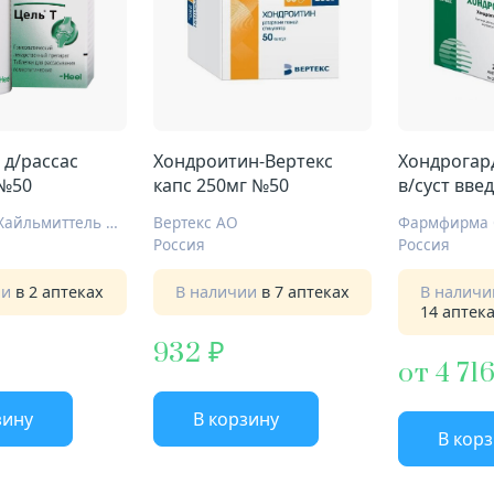
 д/рассас
Хондроитин-Вертекс
Хондрогард
 №50
капс 250мг №50
в/суст вве
№25
Биологише Хайльмиттель Хеель ГмбХ
Вертекс АО
Фармфирма 
Россия
Россия
ии
в 2 аптеках
В наличии
в 7 аптеках
В налич
14 аптек
932
от 4 71
зину
В корзину
В кор