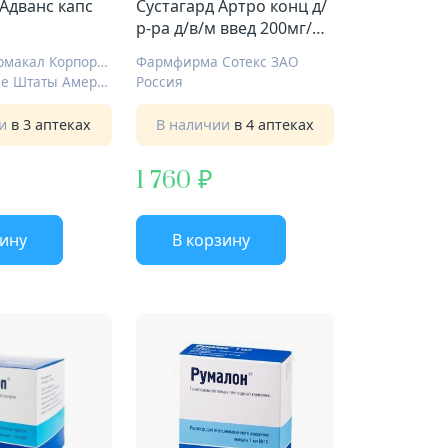
Адванс капс
Сустагард Артро конц д/
р-ра д/в/м введ 200мг/мл
2мл №5
Контракт Фармакал Корпорейшн
Фармфирма Сотекс ЗАО
Соединенные Штаты Америки
Россия
ии
в 3 аптеках
В наличии
в 4 аптеках
1 760
зину
В корзину