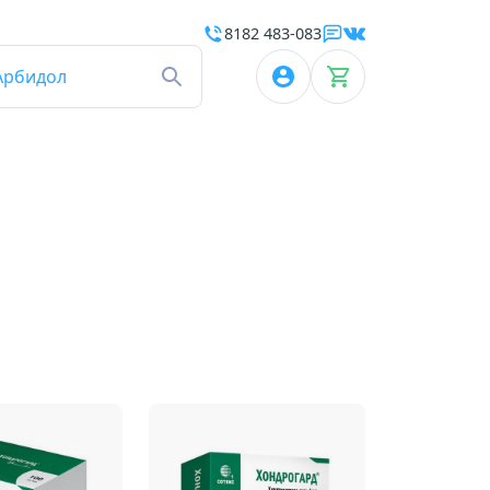
8182 483-083
Арбидол