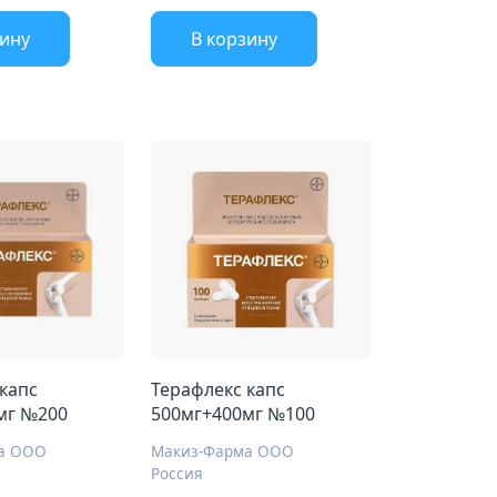
зину
В корзину
капс
Терафлекс капс
мг №200
500мг+400мг №100
а ООО
Макиз-Фарма ООО
Россия