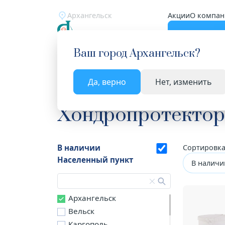
Архангельск
Акции
О компан
Катало
Ваш город
Архангельск
?
Да, верно
Нет, изменить
Главная
Каталог
Лекарства и БАД
Хондроп
Хондропротектор
В наличии
Сортировка
Населенный пункт
В наличи
Архангельск
Вельск
Каргополь