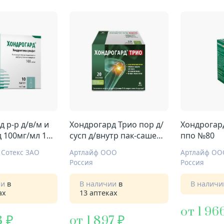
 р-р д/в/м и
Хондрогард Трио пор д/
Хондрогар
д 100мг/мл 1мл
сусп д/внутр пак-саше
ппо №80
№20 апельсин
Сотекс ЗАО
Артлайф ООО
Артлайф ОО
Россия
Россия
ии
в
В наличии
в
В налич
ах
13 аптеках
от 1 96
3
от 1 897