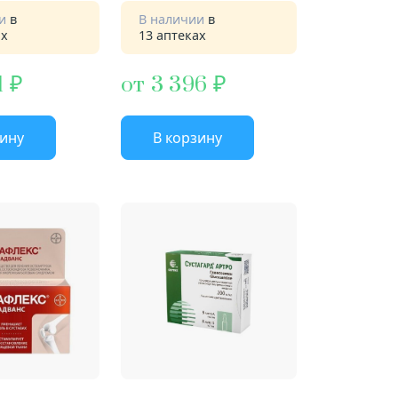
ии
в
В наличии
в
ах
13 аптеках
1
от 3 396
зину
В корзину