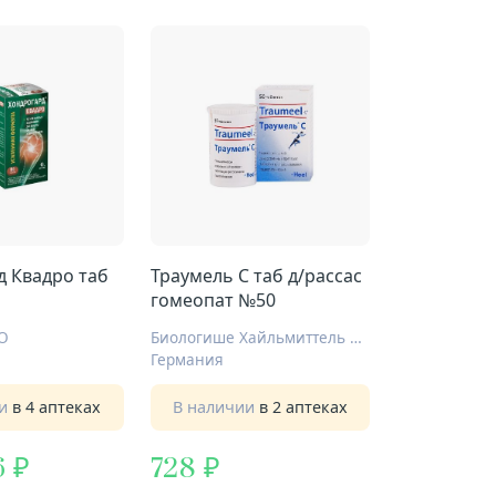
д Квадро таб
Траумель С таб д/рассас
гомеопат №50
О
Биологише Хайльмиттель Хеель ГмбХ
Германия
ии
в 4 аптеках
В наличии
в 2 аптеках
6
728