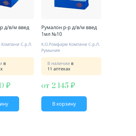
р д/в/м введ
Румалон р-р д/в/м введ
1мл №10
 Компани С.р.Л.
К.О.Ромфарм Компани С.р.Л.
Румыния
ии
в
В наличии
в
ах
11 аптеках
80
от 2 145
зину
В корзину