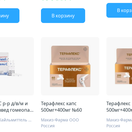
В кор
зину
В корзину
 р-р д/в/м и
Терафлекс капс
Терафлекс 
введ гомеопат
500мг+400мг №60
500мг+400
Биологише Хайльмиттель Хеель ГмбХ
Макиз-Фарма ООО
Макиз-Фарм
Россия
Россия