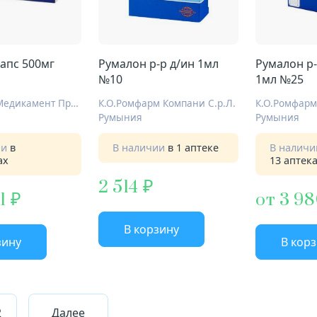
капс 500мг
Румалон р-р д/ин 1мл
Румалон р-
№10
1мл №25
Пьер Фабр Медикамент Продакшн
К.О.Ромфарм Компани С.р.Л.
К.О.Ромфарм
Румыния
Румыния
ии
в
В наличии
в 1 аптеке
В налич
ах
13 аптек
2 514
1
от 3 9
В корзину
зину
В кор
2
Далее