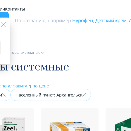
ии
Контакты
г
По названию, например
Нурофен
,
Детский крем
,
ротекторы системные
ы системные
:
по алфавиту
по цене
и
Населенный пункт: Архангельск