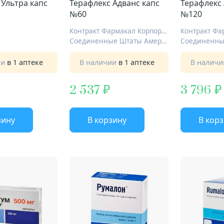
 Ультра капс
Терафлекс Адванс капс
Терафлекс 
№60
№120
Контракт Фармакал Корпорейшн
Соединенные Штаты Америки
ии
в 1 аптеке
В наличии
в 1 аптеке
В налич
2 537
3 796
зину
В корзину
В кор