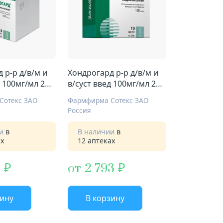
 р-р д/в/м и
Хондрогард р-р д/в/м и
д 100мг/мл 2мл
в/суст введ 100мг/мл 2мл
№10
Сотекс ЗАО
Фармфирма Сотекс ЗАО
Россия
ии
в
В наличии
в
ах
12 аптеках
6
от 2 793
зину
В корзину