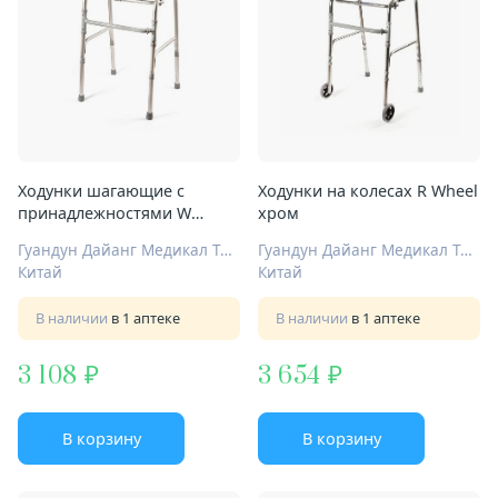
Ходунки шагающие с
Ходунки на колесах R Wheel
принадлежностями W
хром
UNIWERSAL (75-95CV) хром
Гуандун Дайанг Медикал Технолоджи КО ЛТД
Гуандун Дайанг Медикал Технолоджи КО ЛТД
Китай
Китай
В наличии
в 1 аптеке
В наличии
в 1 аптеке
3 108
3 654
В корзину
В корзину