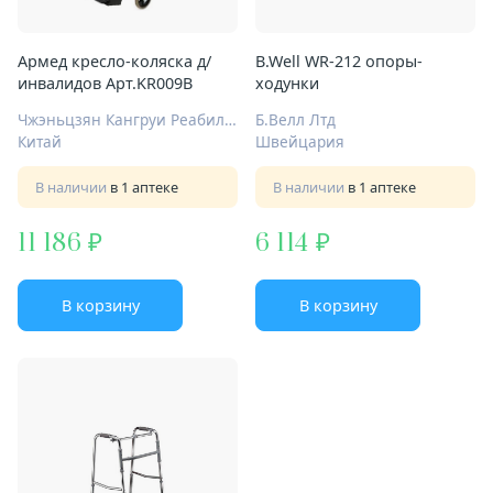
Армед кресло-коляска д/
B.Well WR-212 опоры-
инвалидов Арт.KR009B
ходунки
Чжэньцзян Кангруи Реабилитейшн Эквипмент Ко., Лтд.
Б.Велл Лтд
Китай
Швейцария
В наличии
в 1 аптеке
В наличии
в 1 аптеке
11 186
6 114
В корзину
В корзину