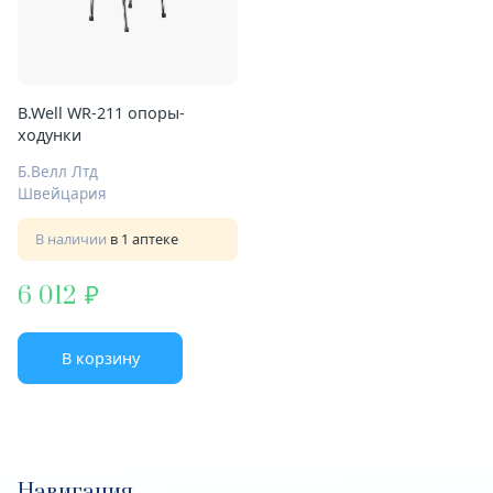
B.Well WR-211 опоры-
ходунки
Б.Велл Лтд
Швейцария
В наличии
в 1 аптеке
6 012
В корзину
Навигация