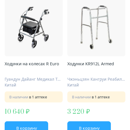
Ходунки на колесах R Euro
Ходунки KR912L Armed
Гуандун Дайанг Медикал Технолоджи КО ЛТД
Чжэньцзян Кангруи Реабилитейшн Эквипмент Ко., Лтд.
Китай
Китай
В наличии
в 1 аптеке
В наличии
в 1 аптеке
10 640
3 220
В корзину
В корзину