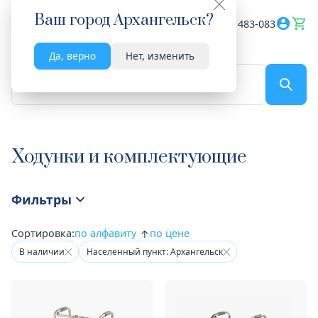
Ваш город
Архангельск
?
Весь сайт
8182 483-083
Да, верно
Нет, изменить
По названию...
Ходунки и комплектующие
Фильтры
Сортировка:
по алфавиту
по цене
В наличии
Населенный пункт: Архангельск