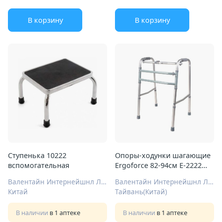
В корзину
В корзину
Ступенька 10222
Опоры-ходунки шагающие
вспомогательная
Ergoforce 82-94см Е-2222
(10188)
Валентайн Интернейшнл Лтд.
Валентайн Интернейшнл Лтд.
Китай
Тайвань(Китай)
В наличии
в 1 аптеке
В наличии
в 1 аптеке