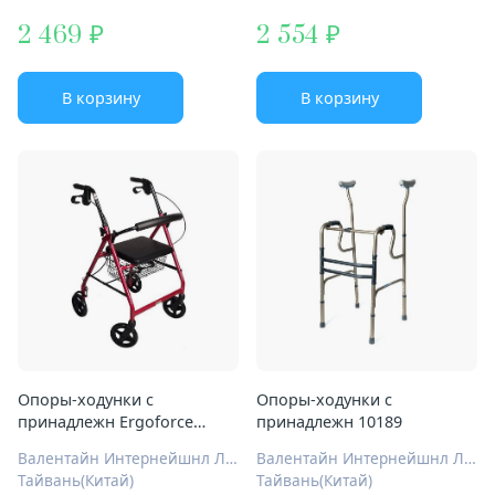
2 469
2 554
В корзину
В корзину
Опоры-ходунки с
Опоры-ходунки с
принадлежн Ergoforce
принадлежн 10189
RollPush Е-2224
Валентайн Интернейшнл Лтд.
Валентайн Интернейшнл Лтд.
Тайвань(Китай)
Тайвань(Китай)