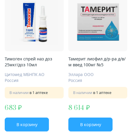
Тимоген спрей наз доз
Тамерит лиофил д/р-ра д/в/
25мкг/доз 10мл
м введ 100мг №5
Цитомед МБНПК АО
Эллара ООО
Россия
Россия
В наличии
в 1 аптеке
В наличии
в 1 аптеке
683
8 614
В корзину
В корзину