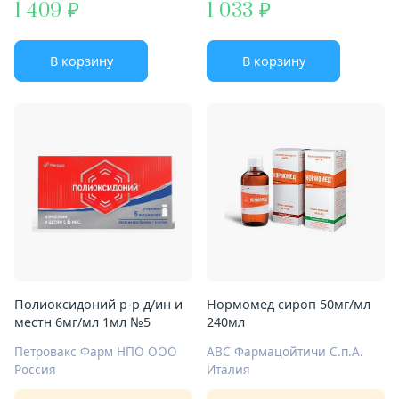
1 409
1 033
В корзину
В корзину
Полиоксидоний р-р д/ин и
Нормомед сироп 50мг/мл
местн 6мг/мл 1мл №5
240мл
Петровакс Фарм НПО ООО
АВС Фармацойтичи С.п.А.
Россия
Италия