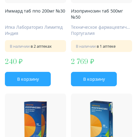
Иммард таб ппо 200мг №30
Изопринозин таб 500мг
№50
Ипка Лабораториз Лимитед
Техническое фармацевтическое общество Лузомедикамента С.А.
Индия
Португалия
В наличии
в 2 аптеках
В наличии
в 1 аптеке
240
2 769
В корзину
В корзину