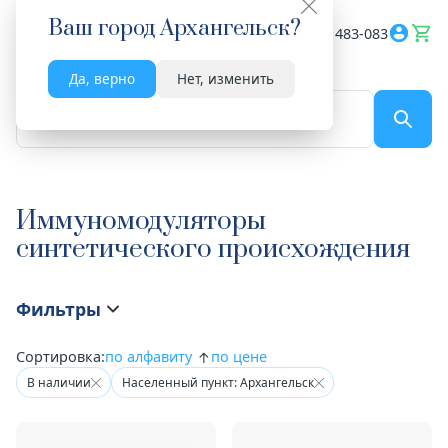
Ваш город
Архангельск
?
Весь сайт
8182 483-083
Да, верно
Нет, изменить
По названию...
Иммуномодуляторы
синтетического происхождения
Фильтры
Сортировка:
по алфавиту
по цене
В наличии
Населенный пункт: Архангельск