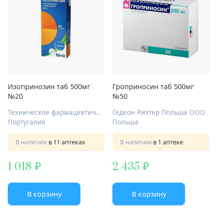
Изопринозин таб 500мг
Гроприносин таб 500мг
№20
№50
Техническое фармацевтическое общество Лузомедикамента С.А.
Гедеон Рихтер Польша ООО
Португалия
Польша
В наличии
в 11 аптеках
В наличии
в 1 аптеке
1 018
2 435
В корзину
В корзину