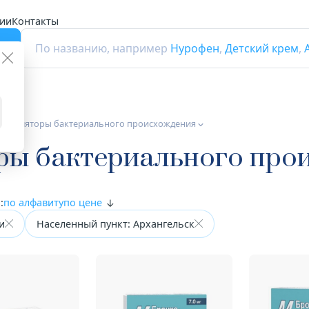
ии
Контакты
г
По названию, например
Нурофен
,
Детский крем
,
одуляторы бактериального происхождения
ы бактериального про
:
по алфавиту
по цене
и
Населенный пункт: Архангельск