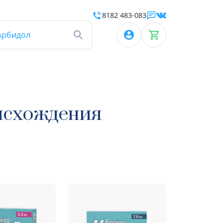
8182 483-083
Арбидол
исхождения