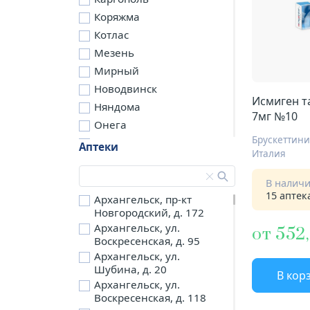
Коряжма
Котлас
Мезень
Мирный
Новодвинск
Исмиген т
Няндома
7мг №10
Онега
Брускеттини
Северодвинск
Аптеки
Италия
Сольвычегодск
Шенкурск
В налич
15 аптек
д. Бережная
Архангельск, пр-кт
Новгородский, д. 172
д. Петариха
Архангельск, ул.
от 552
д. Согра
Воскресенская, д. 95
п. Березник
Архангельск, ул.
п. Боброво
Шубина, д. 20
В кор
Архангельск, ул.
п. Вычегодский
Воскресенская, д. 118
п. Двинской,