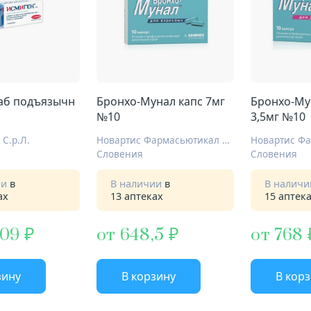
аб подъязычн
Бронхо-Мунал капс 7мг
Бронхо-Му
№10
3,5мг №10
 С.р.Л.
Новартис Фармасьютикал Мэньюфекчуринг
Словения
Словения
ии
в
В наличии
в
В налич
ах
13 аптеках
15 аптек
,09
от 648,5
от 768
зину
В корзину
В кор