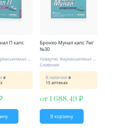
нал П капс
Бронхо-Мунал капс 7мг
№30
Новартис Фармасьютикал Мэньюфекчуринг
Новартис Фармасьютикал Мэньюфекчуринг
Словения
ии
в
В наличии
в
ах
15 аптеках
от 1 688,49
зину
В корзину