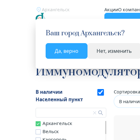
Архангельск
Акции
О компан
Катало
Ваш город
Архангельск
?
Да, верно
Нет, изменить
Главная
Каталог
Лекарства и БАД
Иммуном
Иммуномодулятор
В наличии
Сортировка
Населенный пункт
В наличи
Архангельск
Вельск
Каргополь