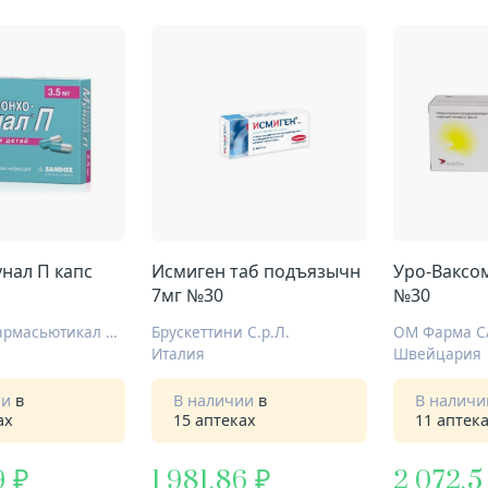
нал П капс
Исмиген таб подъязычн
Уро-Ваксом
7мг №30
№30
Новартис Фармасьютикал Мэньюфекчуринг
Брускеттини С.р.Л.
ОМ Фарма С
Италия
Швейцария
ии
в
В наличии
в
В налич
ах
15 аптеках
11 аптек
9
1 981,86
2 072,5