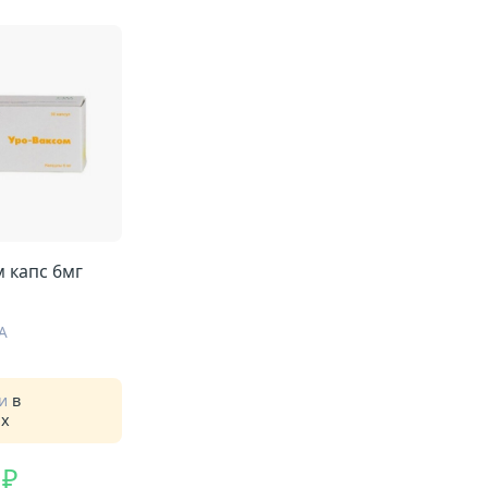
 капс 6мг
А
ии
в
ах