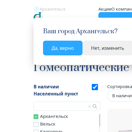
Архангельск
Акции
О компан
Катало
Ваш город
Архангельск
?
Да, верно
Нет, изменить
Главная
Каталог
Лекарства и БАД
Гомеопа
Гомеопатические
В наличии
Сортировка
Населенный пункт
В наличи
Архангельск
Вельск
Каргополь