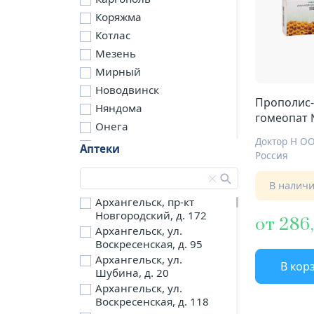
Коряжма
Котлас
Мезень
Мирный
Новодвинск
Прополис-
Няндома
гомеопат
Онега
Доктор Н О
Северодвинск
Аптеки
Россия
Сольвычегодск
Шенкурск
В налич
д. Бережная
Архангельск, пр-кт
Новгородский, д. 172
д. Петариха
от 286
Архангельск, ул.
д. Согра
Воскресенская, д. 95
п. Березник
Архангельск, ул.
В кор
п. Боброво
Шубина, д. 20
Архангельск, ул.
п. Вычегодский
Воскресенская, д. 118
п. Двинской,