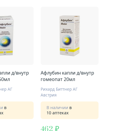
апли д/внутр
Афлубин капли д/внутр
50мл
гомеопат 20мл
нер АГ
Рихард Биттнер АГ
Австрия
ии
в
В наличии
в
ах
10 аптеках
462