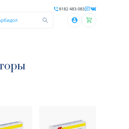
8182 483-083
Арбидол
яторы