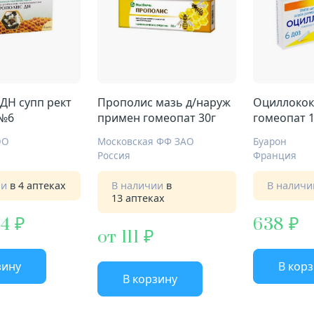
ДН супп рект
Прополис мазь д/наруж
Оциллокок
 №6
примен гомеопат 30г
гомеопат 
ОО
Московская ФФ ЗАО
Буарон
Россия
Франция
ии
в 4 аптеках
В наличии
в
В налич
13 аптеках
,4
638
от 111
зину
В кор
В корзину