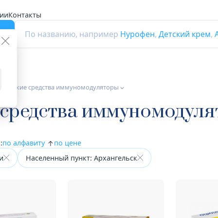
ии
Контакты
г
По названию, например
Нурофен
,
Детский крем
,
тические средства иммуномодуляторы
 средства иммуномодул
:
по алфавиту
по цене
и
Населенный пункт: Архангельск