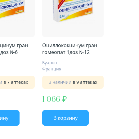
цинум гран
Оциллококцинум гран
1доз №6
гомеопат 1доз №12
Буарон
Франция
ии
в 7 аптеках
В наличии
в 9 аптеках
1 066
зину
В корзину