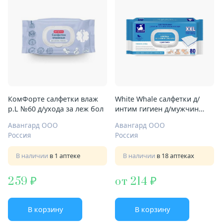
КомФорте салфетки влаж
White Whale салфетки д/
р.L №60 д/ухода за леж бол
интим гигиен д/мужчин
женщин №80 д/лежачих
Авангард ООО
Авангард ООО
бол-х
Россия
Россия
В наличии
в 1 аптеке
В наличии
в 18 аптеках
259
от 214
В корзину
В корзину