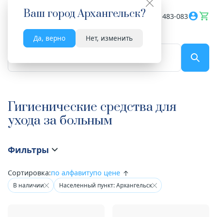
Ваш город
Архангельск
?
Весь сайт
8182 483-083
Да, верно
Нет, изменить
По названию...
Гигиенические средства для
ухода за больным
Фильтры
Сортировка:
по алфавиту
по цене
В наличии
Населенный пункт: Архангельск