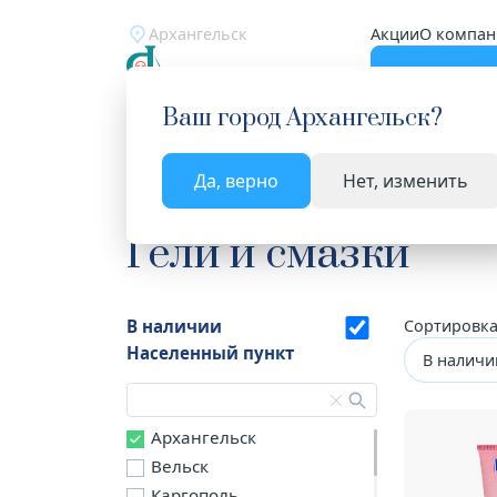
Архангельск
Акции
О компан
Катало
Ваш город
Архангельск
?
Да, верно
Нет, изменить
Главная
Каталог
Медицинские изделия
Гел
Гели и смазки
В наличии
Сортировка
Населенный пункт
В наличи
Архангельск
Вельск
Каргополь