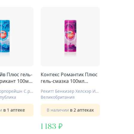
йв Плюс гель-
Контекс Романтик Плюс
брикант 100мл
гель-смазка 100мл
клубника
Альтермед Корпорейшн С.р.О
Рекитт Бенкизер Хелскэр Интернешнл Лтд
публика
Великобритания
ии
в 1 аптеке
В наличии
в 2 аптеках
1 183