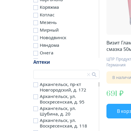
Коряжма
Котлас
Мезень
Мирный
Новодвинск
Визит Глам
Няндома
смазка 50
Онега
Северодвинск
Аптеки
Германия
Сольвычегодск
Шенкурск
В налич
д. Бережная
Архангельск, пр-кт
Новгородский, д. 172
д. Петариха
691
Архангельск, ул.
д. Согра
Воскресенская, д. 95
п. Березник
Архангельск, ул.
В кор
п. Боброво
Шубина, д. 20
Архангельск, ул.
п. Вычегодский
Воскресенская, д. 118
п. Двинской,