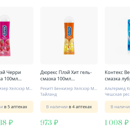
эй Черри
Дюрекс Плэй Хит гель-
Контекс Ве
ка 100мл
смазка 100мл
смазка лу
согревающий
увлажн
Рекитт Бенкизер Хелскэр Мануфэкчуринг Лтд
Рекитт Бенкизер Хелскэр Мануфэкчуринг Лтд
Тайланд
Чешская рес
ии
в 5 аптеках
В наличии
в 4 аптеках
В налич
,18
973
1 008