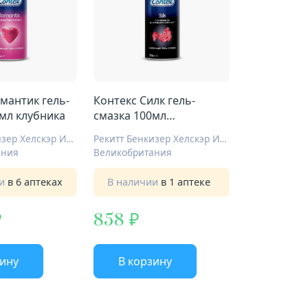
мантик гель-
Контекс Силк гель-
мл клубника
смазка 100мл
силиконовый
Рекитт Бенкизер Хелскэр Интернешнл Лтд
Рекитт Бенкизер Хелскэр Интернешнл Лтд
ания
Великобритания
ии
в 6 аптеках
В наличии
в 1 аптеке
858
зину
В корзину