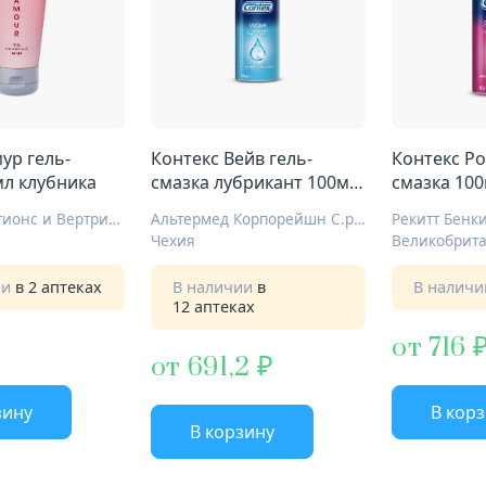
ур гель-
Контекс Вейв гель-
Контекс Ро
мл клубника
смазка лубрикант 100мл
смазка 100
увлажн
ЦПР Продуктионс и Вертрибс ГмбХ
Альтермед Корпорейшн С.р.О
Чехия
Великобрит
ии
в 2 аптеках
В наличии
в
В налич
12 аптеках
от 716
от 691,2
зину
В кор
В корзину