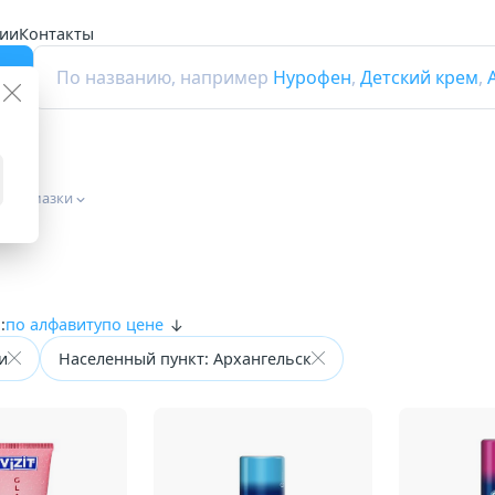
ии
Контакты
г
По названию, например
Нурофен
,
Детский крем
,
и и смазки
:
по алфавиту
по цене
и
Населенный пункт: Архангельск