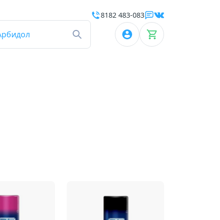
8182 483-083
Арбидол